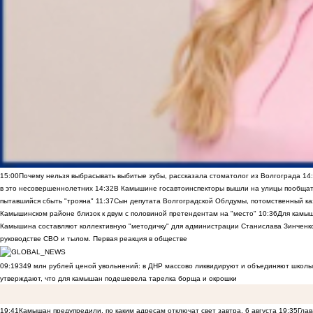
15:00
Почему нельзя выбрасывать выбитые зубы, рассказала стоматолог из Волгограда
14
в это несовершеннолетних
14:32
В Камышине госавтоинспекторы вышли на улицы пообщать
пытавшийся сбыть "трояна"
11:37
Сын депутата Волгоградской Облдумы, потомственный ка
Камышинском районе близок к двум с половиной претендентам на "место"
10:36
Для камы
Камышина составляют коллективную "методичку" для администрации Станислава Зинченко,
руководстве СВО и тылом. Первая реакция в обществе
09:19
349 млн рублей ценой увольнений: в ДНР массово ликвидируют и объединяют школы
утверждают, что для камышан подешевела тарелка борща и окрошки
19:41
Камышан предупредили, по каким адресам отключат свет завтра, 6 августа
19:35
Глав