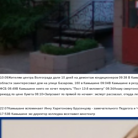
10:09
Жителям центра Волгограда дали 10 дней на демонтаж кондиционеров
09:38
В Камы
области заинтересовал дом на улице Базарова, 160 в Камышине
09:04
В Камышине в резу
ФСБ
08:49
В Камышине никто не хочет покупать "Пост 13-й километр"
08:34
Анаку смертоно
рекорд по цене букета
08:10
«Запускают по прямой по ночам»: эксперт рассказал, откуда 
22:07
Камышане вспоминают Инну Харитоновну Брусенцову - замечательного Педагога и 
17:53
В Камышине экс-директор колледжа возглавил кинотеатр