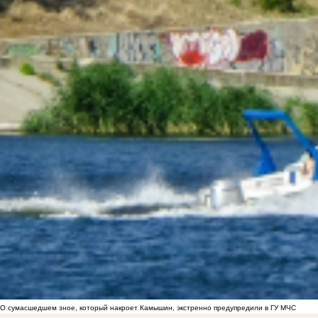
О сумасшедшем зное, который накроет Камышин, экстренно предупредили в ГУ МЧС