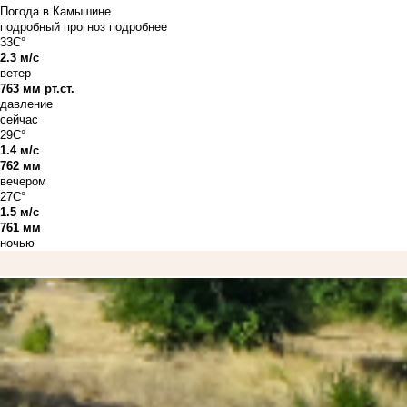
Погода в Камышине
подробный прогноз
подробнее
33C°
2.3 м/с
ветер
763 мм рт.ст.
давление
сейчас
29C°
1.4 м/с
762 мм
вечером
27C°
1.5 м/с
761 мм
ночью