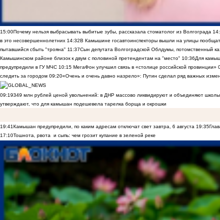
15:00
Почему нельзя выбрасывать выбитые зубы, рассказала стоматолог из Волгограда
14
в это несовершеннолетних
14:32
В Камышине госавтоинспекторы вышли на улицы пообщать
пытавшийся сбыть "трояна"
11:37
Сын депутата Волгоградской Облдумы, потомственный ка
Камышинском районе близок к двум с половиной претендентам на "место"
10:36
Для камы
предупредили в ГУ МЧС
10:15
МегаФон улучшил связь в «столице российской провинции»
следить за городом
09:20
«Очень и очень давно назрело»: Путин сделал ряд важных изме
09:19
349 млн рублей ценой увольнений: в ДНР массово ликвидируют и объединяют школы
утверждают, что для камышан подешевела тарелка борща и окрошки
19:41
Камышан предупредили, по каким адресам отключат свет завтра, 6 августа
19:35
Глав
17:10
Тошнота, рвота и сыпь: чем грозит купание в зеленой реке