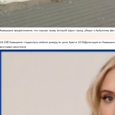
Камышане предположили, что сорную траву, которой зарос город, уберут к Арбузному фе
18:16
В Камышине гладиолусы побили рекорд по цене букета
18:09
Делегация из Камышинс
возглавил кинотеатр