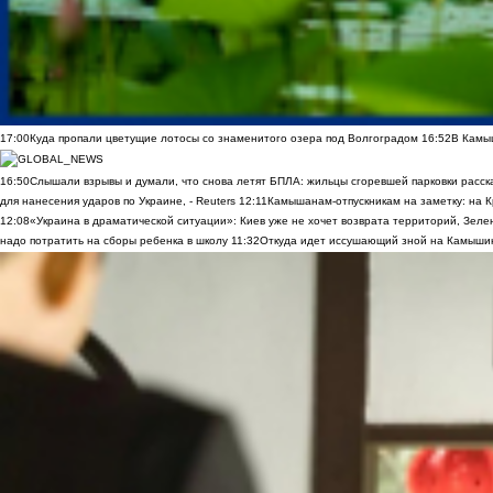
17:00
Куда пропали цветущие лотосы со знаменитого озера под Волгоградом
16:52
В Камы
16:50
Слышали взрывы и думали, что снова летят БПЛА: жильцы сгоревшей парковки расск
для нанесения ударов по Украине, - Reuters
12:11
Камышанам-отпускникам на заметку: на К
12:08
«Украина в драматической ситуации»: Киев уже не хочет возврата территорий, Зелен
надо потратить на сборы ребенка в школу
11:32
Откуда идет иссушающий зной на Камыши