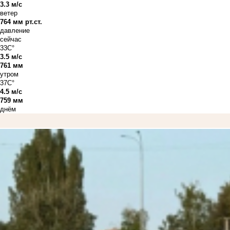
3.3 м/с
ветер
764 мм рт.ст.
давление
сейчас
33C°
3.5 м/с
761 мм
утром
37C°
4.5 м/с
759 мм
днём