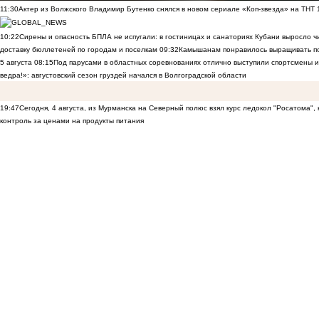
11:30
Актер из Волжского Владимир Бутенко снялся в новом сериале «Коп-звезда» на ТНТ
10:22
Сирены и опасность БПЛА не испугали: в гостиницах и санаториях Кубани выросло 
доставку бюллетеней по городам и поселкам
09:32
Камышанам понравилось выращивать п
5 августа
08:15
Под парусами в областных соревнованиях отлично выступили спортсмены 
ведра!»: августовский сезон груздей начался в Волгоградской области
19:47
Сегодня, 4 августа, из Мурманска на Северный полюс взял курс ледокол "Росатома",
контроль за ценами на продукты питания