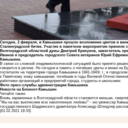
Сегодня, 2 февраля, в Камышине прошло возложение цветов и вен
Сталинградской битве. Участие в памятном мероприятии приняли гл
Волгоградской областной думы Дмитрий Крикунов, заместитель п
Иванов и председатель городского Совета ветеранов Юрий Ефреме
Камышина.
В связи со сложной эпидемиологической ситуацией было принято решен
говорится в релизе. Но сегодня в память о погибших цветы и венки на Б
госпиталях на территории города Камышина в 1941-1943г. г.; в городск
к Памятному знаку камышанам, погибшим в годы Великой Отечественной 
работники организаций и предприятий города, студенты и школьники.
Фото пресс-службы администрации Камышина
Новости на Блoкнoт-Камышин
Читайте также:
Вновь зараженных в Волгоградской области становится меньше, смертей
"Мы на вас выплеснем всю накопленную любовь!" - экс-режиссер Камы
государственного Шадринского драмтеатра Александр Штендлер расска
(01.02.2021 19:33)