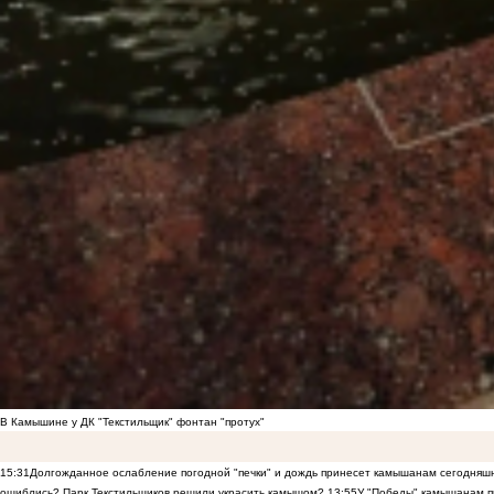
В Камышине у ДК "Текстильщик" фонтан "протух"
15:31
Долгожданное ослабление погодной "печки" и дождь принесет камышанам сегодняш
ошиблись? Парк Текстильщиков решили украсить камышом?
13:55
У "Победы" камышанам п