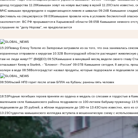
доход государства
11:28
Камышан зовут на новую выставку в музей
11:20
Стало известно, 
МЧС камышан предупредили о надвигающихся ливнях и шквалах
09:24
В Камышине сладкий 
фестиваль на спецэкспрессе
09:03
Камышане провели ночь в условиях беспилотной опасн
захлопнется»: ВС РФ прорываются в Харьковской области
08:05
В Камышине немного отст
слушание по "делу Норова", не предполагается
15:20
Певицу Елену Тополю из Запорожья затравили из-за того, что она занималась сексом
израненных отправили к хирургам
10:32
В Волгоградской области расчищают живописную р
там не люди живут?!" (ВИДЕО)
09:52
Камышане в минувший месяц видели своего главу Ста
отказывает Киеву в Starlink, - "Блокнот - Россия"
09:07
В Камышине сегодня, 8 августа, пр
холере в воде
08:58
Волгоградстат назвал продукты, которые подорожали и подешевели 
08:50
Ильский НПЗ горит после атаки БПЛА на Кубань: ранены пять человек
18:53
Родные погибших героев приняли их ордена и медаль со слезами и гордостью в Ка
маленьком селе Камышинского района поздравили со 100-летием бабушку-труженицу
13:
подешевели до 35 рублей, а яблоки подорожали до 180-ти
13:43
Стало известно, кого из
13:23
Студентка камышинского колледжа вступила в мошенническую схему с использование