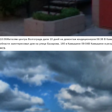
10:09
Жителям центра Волгограда дали 10 дней на демонтаж кондиционеров
09:38
В Камы
области заинтересовал дом на улице Базарова, 160 в Камышине
09:04
В Камышине в резу
ФСБ