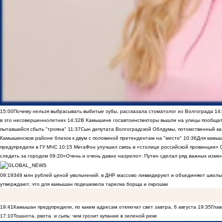
15:00
Почему нельзя выбрасывать выбитые зубы, рассказала стоматолог из Волгограда
14
в это несовершеннолетних
14:32
В Камышине госавтоинспекторы вышли на улицы пообщать
пытавшийся сбыть "трояна"
11:37
Сын депутата Волгоградской Облдумы, потомственный ка
Камышинском районе близок к двум с половиной претендентам на "место"
10:36
Для камы
предупредили в ГУ МЧС
10:15
МегаФон улучшил связь в «столице российской провинции»
следить за городом
09:20
«Очень и очень давно назрело»: Путин сделал ряд важных изме
09:19
349 млн рублей ценой увольнений: в ДНР массово ликвидируют и объединяют школы
утверждают, что для камышан подешевела тарелка борща и окрошки
19:41
Камышан предупредили, по каким адресам отключат свет завтра, 6 августа
19:35
Глав
17:10
Тошнота, рвота и сыпь: чем грозит купание в зеленой реке