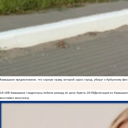
Камышане предположили, что сорную траву, которой зарос город, уберут к Арбузному фе
18:16
В Камышине гладиолусы побили рекорд по цене букета
18:09
Делегация из Камышинс
возглавил кинотеатр