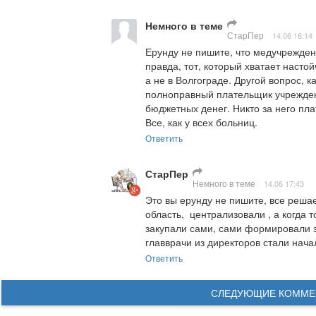
Немного в теме
СтарПер
14.06 16:14
Ерунду не пишите, что медучрежден
правда, тот, который хватает насто
а не в Волгограде. Другой вопрос, ка
полноправный плательщик учрежден
бюджетных денег. Никто за него пла
Все, как у всех больниц.
Ответить
СтарПер
Немного в теме
14.06 17:43
Это вы ерунду не пишите, все решает
область,  централизовали , а когда 
закупали сами, сами формировали з
главврачи из директоров стали нача
Ответить
СЛЕДУЮЩИЕ КОММЕ