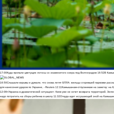
17:00
Куда пропали цветущие лотосы со знаменитого озера под Волгоградом
16:52
В Камы
16:50
Слышали взрывы и думали, что снова летят БПЛА: жильцы сгоревшей парковки расск
для нанесения ударов по Украине, - Reuters
12:11
Камышанам-отпускникам на заметку: на К
12:08
«Украина в драматической ситуации»: Киев уже не хочет возврата территорий, Зелен
надо потратить на сборы ребенка в школу
11:32
Откуда идет иссушающий зной на Камыши