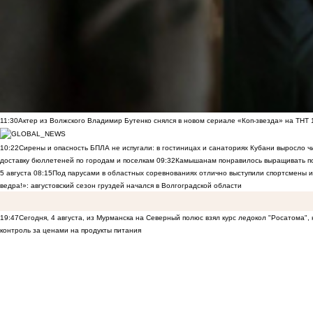
11:30
Актер из Волжского Владимир Бутенко снялся в новом сериале «Коп-звезда» на ТНТ
10:22
Сирены и опасность БПЛА не испугали: в гостиницах и санаториях Кубани выросло 
доставку бюллетеней по городам и поселкам
09:32
Камышанам понравилось выращивать п
5 августа
08:15
Под парусами в областных соревнованиях отлично выступили спортсмены 
ведра!»: августовский сезон груздей начался в Волгоградской области
19:47
Сегодня, 4 августа, из Мурманска на Северный полюс взял курс ледокол "Росатома",
контроль за ценами на продукты питания