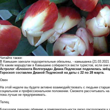
Читайте также:
В Камышин заехали подозрительные обезьяны, - камышанка
(21.03.2021 
По каким маршрутам в Камышине собираются вести туристов, если они 
Астролог «Блокнота Волгограда» Диана Подлесная поделилась звё
Гороскоп составлен Дианой Подлесной на даты с 22 по 28 марта.
Овен
На этой неделе вы будете активно взаимодействовать с людьми старш
социальном и профессиональном положении. Сможете рассчитывать на 
пока лучше не предпринимать.
Телец
Благодаря личному обаянию и привлекательности легко расположите к