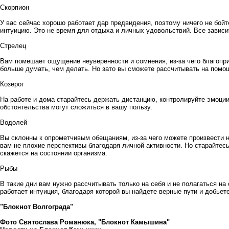
Скорпион
У вас сейчас хорошо работает дар предвидения, поэтому ничего не бой
интуицию. Это не время для отдыха и личных удовольствий. Все зависит
Стрелец
Вам помешает ощущение неуверенности и сомнения, из-за чего благопр
больше думать, чем делать. Но зато вы сможете рассчитывать на помо
Козерог
На работе и дома старайтесь держать дистанцию, контролируйте эмоции 
обстоятельства могут сложиться в вашу пользу.
Водолей
Вы склонны к опрометчивым обещаниям, из-за чего можете произвести 
вам не плохие перспективы благодаря личной активности. Но старайтес
скажется на состоянии организма.
Рыбы
В такие дни вам нужно рассчитывать только на себя и не полагаться на
работает интуиция, благодаря которой вы найдете верные пути и добьет
"Блокнот Волгограда"
Фото Святослава Романюка, "Блокнот Камышина"