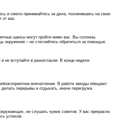
тесь и смело принимайтесь за дела, положившись на свою
 от вас.
иятные шансы могут пройти мимо вас. Вы склонны
щь окружения – не стесняйтесь обратиться за помощью.
и не вступайте в разногласия. В конце недели
неблагоприятное впечатление. В работе звезды обещают
ь делать перерывы и отдыхать, иначе перегрузка
 окружающих, не слушать чужих советов. У вас прекрасно
есь успехов.