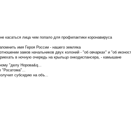
не касаться лица чем попало для профилактики коронавируса
апомнить имя Героя России - нашего земляка
тношении замов начальников двух колоний - "об овчарках" и "об иконос
приехать в ночную очередь на крыльцо онкодиспансера, - камышане
ому "делу Норова&q...
 "Росатома"...
олучил субсидию на объ...