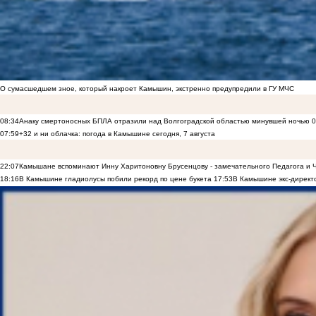
О сумасшедшем зное, который накроет Камышин, экстренно предупредили в ГУ МЧС
08:34
Анаку смертоносных БПЛА отразили над Волгоградской областью минувшей ночью
0
07:59
+32 и ни облачка: погода в Камышине сегодня, 7 августа
22:07
Камышане вспоминают Инну Харитоновну Брусенцову - замечательного Педагога и 
18:16
В Камышине гладиолусы побили рекорд по цене букета
17:53
В Камышине экс-директ