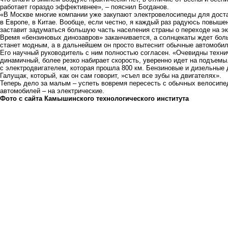
работает гораздо эффективнее», – пояснил Богданов.
«В Москве многие компании уже закупают электровелосипеды для доста
в Европе, в Китае. Вообще, если честно, я каждый раз радуюсь повышен
заставит задуматься большую часть населения страны о переходе на э
Время «бензиновых динозавров» заканчивается, а солнцекаты ждет бол
станет модным, а в дальнейшем он просто вытеснит обычные автомобили
Его научный руководитель с ним полностью согласен. «Очевидны техни
динамичный, более резко набирает скорость, уверенно идет на подъемы
с электродвигателем, которая прошла 800 км. Бензиновые и дизельные д
Галущак, который, как он сам говорит, »съел все зубы на двигателях».
Теперь дело за малым – успеть вовремя пересесть с обычных велосипе
автомобилей – на электрические.
Фото с сайта Камышинского технологического института