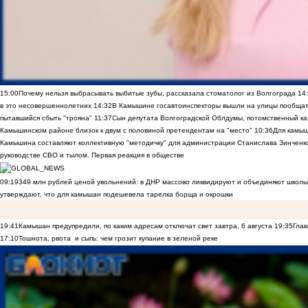
15:00
Почему нельзя выбрасывать выбитые зубы, рассказала стоматолог из Волгограда
14
в это несовершеннолетних
14:32
В Камышине госавтоинспекторы вышли на улицы пообщать
пытавшийся сбыть "трояна"
11:37
Сын депутата Волгоградской Облдумы, потомственный ка
Камышинском районе близок к двум с половиной претендентам на "место"
10:36
Для камы
Камышина составляют коллективную "методичку" для администрации Станислава Зинченко,
руководстве СВО и тылом. Первая реакция в обществе
09:19
349 млн рублей ценой увольнений: в ДНР массово ликвидируют и объединяют школы
утверждают, что для камышан подешевела тарелка борща и окрошки
19:41
Камышан предупредили, по каким адресам отключат свет завтра, 6 августа
19:35
Глав
17:10
Тошнота, рвота и сыпь: чем грозит купание в зеленой реке