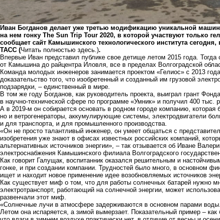
Иван Богданов делает уже третью модификацию уникальной машины
на нем гонку The Sun Trip Tour 2020, в которой участвуют только 
сообщает сайт Камышинского технологического института сегодня, 
ТАСС (
Читать полностью здесь.
)
.
Впервые Иван представил публике свое детище летом 2015 года. Тогда 
от Камышина до райцентра Иловля, все в пределах Волгоградской облас
Команда молодых инженеров занимается проектом «Гелиос» с 2013 года
доказательство того, что изобретенный и созданный им грузовой элект
подзарядки, – единственный в мире.
В том же году Богданов, как руководитель проекта, выиграл грант Фон
в научно-технической сфере по программе «Умник» и получил 400 тыс. р
А в 2019-м он собирается основать в родном городе компанию, которая 
но и ветрогенераторы, аккумулирующие системы, электродвигатели бол
и для транспорта, и для промышленного производства.
«Он не просто талантливый инженер, он умеет общаться с представителя
изобретения уже знают в офисах известных российских компаний, кото
альтернативных источников энергии», – так отзывается об Иване Валер
электроснабжения Камышинского филиала Волгоградского государственн
Как говорит Галущак, воспитанник оказался решительным и настойчивым
гонке, и при создании компании. Трудностей было много, в основном фи
ищет и находит новое применение идее возобновляемых источников эне
Как существует миф о том, что для работы солнечных батарей нужно мно
электротранспорт, работающий на солнечной энергии, может использова
развенчали этот миф.
«Солнечные лучи в атмосфере задерживаются в основном парами воды. Т
Летом она испаряется, а зимой вымерзает. Показательный пример – как 
что влаги в зимнем воздухе практически нет, в отличие от весны и осе