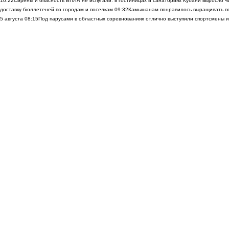
10:22
Сирены и опасность БПЛА не испугали: в гостиницах и санаториях Кубани выросло 
доставку бюллетеней по городам и поселкам
09:32
Камышанам понравилось выращивать п
5 августа
08:15
Под парусами в областных соревнованиях отлично выступили спортсмены 