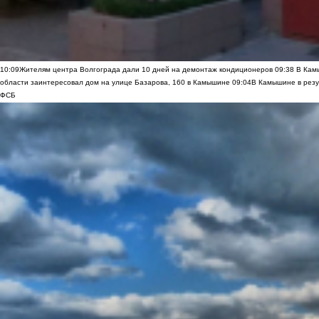
10:09
Жителям центра Волгограда дали 10 дней на демонтаж кондиционеров
09:38
В Камы
области заинтересовал дом на улице Базарова, 160 в Камышине
09:04
В Камышине в резу
ФСБ