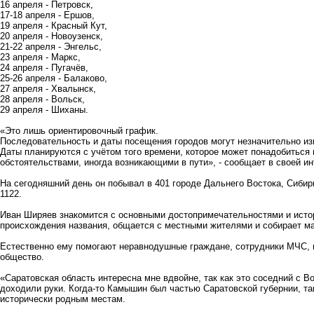
16 апреля - Петровск,
17-18 апреля - Ершов,
19 апреля - Красный Кут,
20 апреля - Новоузенск,
21-22 апреля - Энгельс,
23 апреля - Маркс,
24 апреля - Пугачёв,
25-26 апреля - Балаково,
27 апреля - Хвалынск,
28 апреля - Вольск,
29 апреля - Шиханы.
«Это лишь ориентировочный график.
Последовательность и даты посещения городов могут незначительно из
Даты планируются с учётом того времени, которое может понадобиться 
обстоятельствами, иногда возникающими в пути», - сообщает в своей ин
На сегодняшний день он побывал в 401 городе Дальнего Востока, Сибир
1122.
Иван Ширяев знакомится с основными достопримечательностями и истор
происхождения названия, общается с местными жителями и собирает м
Естественно ему помогают неравнодушные граждане, сотрудники МЧС, 
общество.
«Саратовская область интересна мне вдвойне, так как это соседний с Во
доходили руки. Когда-то Камышин был частью Саратовской губернии, та
исторически родным местам.