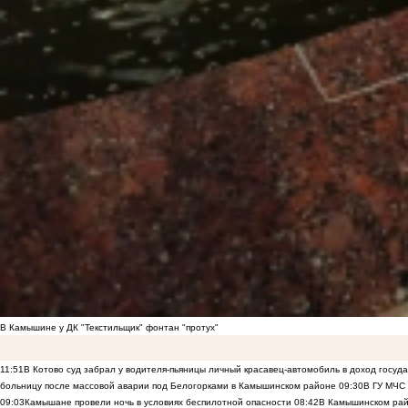
В Камышине у ДК "Текстильщик" фонтан "протух"
11:51
В Котово суд забрал у водителя-пьяницы личный красавец-автомобиль в доход госуд
больницу после массовой аварии под Белогорками в Камышинском районе
09:30
В ГУ МЧС
09:03
Камышане провели ночь в условиях беспилотной опасности
08:42
В Камышинском райо