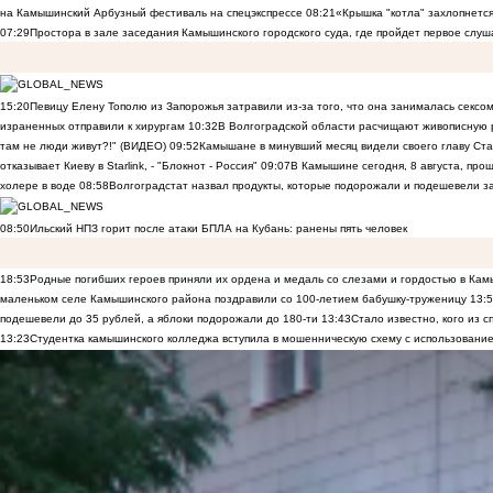
на Камышинский Арбузный фестиваль на спецэкспрессе
08:21
«Крышка "котла" захлопнетс
07:29
Простора в зале заседания Камышинского городского суда, где пройдет первое слуш
15:20
Певицу Елену Тополю из Запорожья затравили из-за того, что она занималась сексом
израненных отправили к хирургам
10:32
В Волгоградской области расчищают живописную р
там не люди живут?!" (ВИДЕО)
09:52
Камышане в минувший месяц видели своего главу Ста
отказывает Киеву в Starlink, - "Блокнот - Россия"
09:07
В Камышине сегодня, 8 августа, пр
холере в воде
08:58
Волгоградстат назвал продукты, которые подорожали и подешевели 
08:50
Ильский НПЗ горит после атаки БПЛА на Кубань: ранены пять человек
18:53
Родные погибших героев приняли их ордена и медаль со слезами и гордостью в Ка
маленьком селе Камышинского района поздравили со 100-летием бабушку-труженицу
13:
подешевели до 35 рублей, а яблоки подорожали до 180-ти
13:43
Стало известно, кого из
13:23
Студентка камышинского колледжа вступила в мошенническую схему с использование