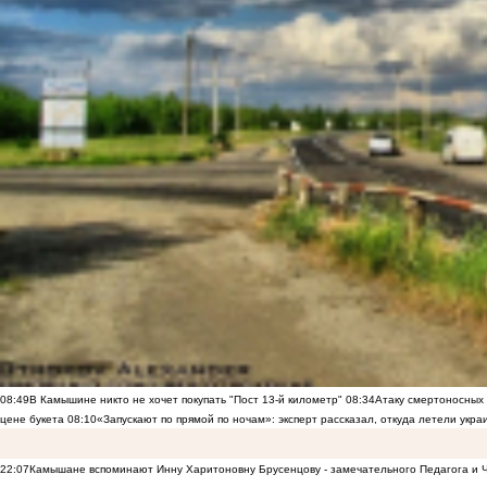
08:49
В Камышине никто не хочет покупать "Пост 13-й километр"
08:34
Атаку смертоносных
цене букета
08:10
«Запускают по прямой по ночам»: эксперт рассказал, откуда летели укр
22:07
Камышане вспоминают Инну Харитоновну Брусенцову - замечательного Педагога и 