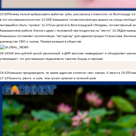
15:00
Почему нельзя выбрасывать выбитые зубы, рассказала стоматолог из Волгограда
14
в это несовершеннолетних
14:32
В Камышине госавтоинспекторы вышли на улицы пообщать
пытавшийся сбыть "трояна"
11:37
Сын депутата Волгоградской Облдумы, потомственный ка
Камышинском районе близок к двум с половиной претендентам на "место"
10:36
Для камы
Камышина составляют коллективную "методичку" для администрации Станислава Зинченко,
руководстве СВО и тылом. Первая реакция в обществе
09:19
349 млн рублей ценой увольнений: в ДНР массово ликвидируют и объединяют школы
утверждают, что для камышан подешевела тарелка борща и окрошки
19:41
Камышан предупредили, по каким адресам отключат свет завтра, 6 августа
19:35
Глав
17:10
Тошнота, рвота и сыпь: чем грозит купание в зеленой реке