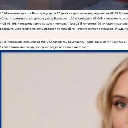
10:09
Жителям центра Волгограда дали 10 дней на демонтаж кондиционеров
09:38
В Камы
области заинтересовал дом на улице Базарова, 160 в Камышине
09:04
В Камышине в резу
ФСБ
08:49
В Камышине никто не хочет покупать "Пост 13-й километр"
08:34
Атаку смертоно
рекорд по цене букета
08:10
«Запускают по прямой по ночам»: эксперт рассказал, откуда 
22:07
Камышане вспоминают Инну Харитоновну Брусенцову - замечательного Педагога и 
17:53
В Камышине экс-директор колледжа возглавил кинотеатр