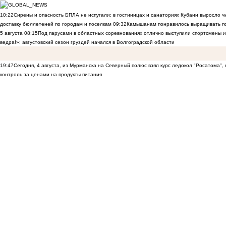
10:22
Сирены и опасность БПЛА не испугали: в гостиницах и санаториях Кубани выросло 
доставку бюллетеней по городам и поселкам
09:32
Камышанам понравилось выращивать п
5 августа
08:15
Под парусами в областных соревнованиях отлично выступили спортсмены 
ведра!»: августовский сезон груздей начался в Волгоградской области
19:47
Сегодня, 4 августа, из Мурманска на Северный полюс взял курс ледокол "Росатома",
контроль за ценами на продукты питания