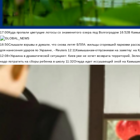
17:00
Куда пропали цветущие лотосы со знаменитого озера под Волгоградом
16:52
В Камы
16:50
Слышали взрывы и думали, что снова летят БПЛА: жильцы сгоревшей парковки расск
для нанесения ударов по Украине, - Reuters
12:11
Камышанам-отпускникам на заметку: на К
12:08
«Украина в драматической ситуации»: Киев уже не хочет возврата территорий, Зелен
надо потратить на сборы ребенка в школу
11:32
Откуда идет иссушающий зной на Камыши