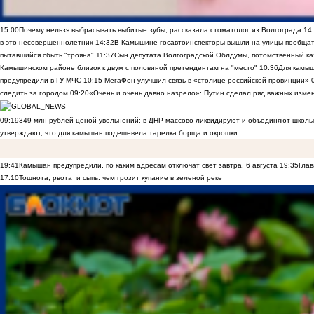
15:00
Почему нельзя выбрасывать выбитые зубы, рассказала стоматолог из Волгограда
14
в это несовершеннолетних
14:32
В Камышине госавтоинспекторы вышли на улицы пообщать
пытавшийся сбыть "трояна"
11:37
Сын депутата Волгоградской Облдумы, потомственный ка
Камышинском районе близок к двум с половиной претендентам на "место"
10:36
Для камы
предупредили в ГУ МЧС
10:15
МегаФон улучшил связь в «столице российской провинции»
следить за городом
09:20
«Очень и очень давно назрело»: Путин сделал ряд важных изме
09:19
349 млн рублей ценой увольнений: в ДНР массово ликвидируют и объединяют школы
утверждают, что для камышан подешевела тарелка борща и окрошки
19:41
Камышан предупредили, по каким адресам отключат свет завтра, 6 августа
19:35
Глав
17:10
Тошнота, рвота и сыпь: чем грозит купание в зеленой реке