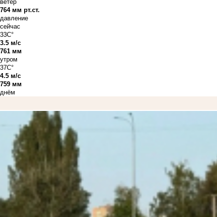
ветер
764 мм рт.ст.
давление
сейчас
33C°
3.5 м/с
761 мм
утром
37C°
4.5 м/с
759 мм
днём