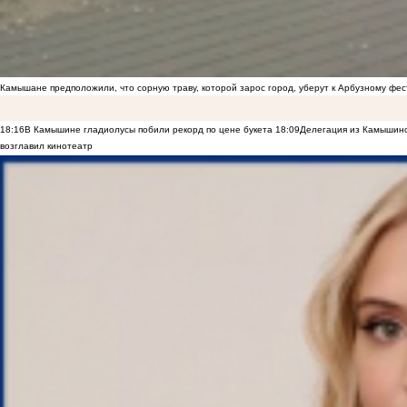
Камышане предположили, что сорную траву, которой зарос город, уберут к Арбузному фе
18:16
В Камышине гладиолусы побили рекорд по цене букета
18:09
Делегация из Камышинс
возглавил кинотеатр