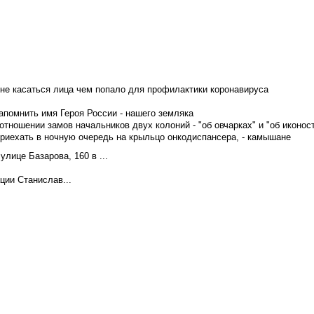
не касаться лица чем попало для профилактики коронавируса
апомнить имя Героя России - нашего земляка
тношении замов начальников двух колоний - "об овчарках" и "об иконос
приехать в ночную очередь на крыльцо онкодиспансера, - камышане
лице Базарова, 160 в ...
ции Станислав...