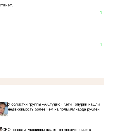
отянет.
1
1
У солистки группы «А'Студио» Кети Топурии нашли
недвижимость более чем на полмиллиарда рублей
СВО новости: украинцы платят за «похищения» с