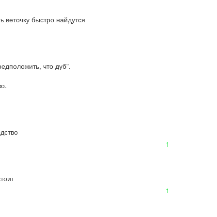
ь веточку быстро найдутся
едположить, что дуб".

во.
одство
1
тоит
1