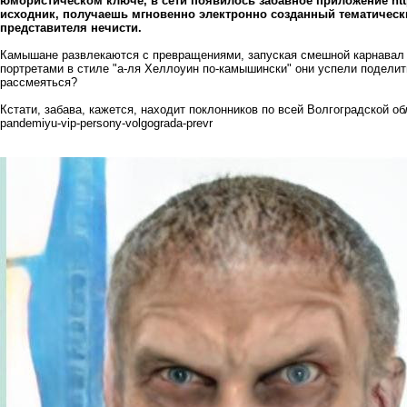
юмористическом ключе, в сети появилось забавное приложение
ht
исходник, получаешь мгновенно электронно созданный тематически
представителя нечисти.
Камышане развлекаются с превращениями, запуская смешной карнавал
портретами в стиле "а-ля Хеллоуин по-камышински" они успели поделить
рассмеяться?
Кстати, забава, кажется, находит поклонников по всей Волгоградской о
pandemiyu-vip-persony-volgograda-prevr