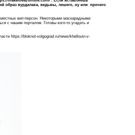
tps://makemeazombie.com/
. Если вставляешь
й образ вурдалака, ведьмы, лешего, ну или прочего
 местных вип-персон. Некоторыми маскарадными
ся с нашим порталом. Готовы кого-то угадать и
бласти
https://bloknot-volgograd.ru/news/khellouin-v-