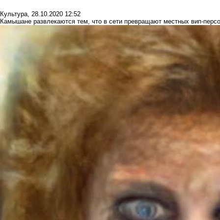
Культура
,
28.10.2020 12:52
Камышане развлекаются тем, что в сети превращают местных вип-персо