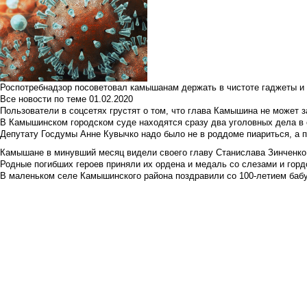
Роспотребнадзор посоветовал камышанам держать в чистоте гаджеты и 
Все новости по теме
01.02.2020
Пользователи в соцсетях грустят о том, что глава Камышина не может з
В Камышинском городском суде находятся сразу два уголовных дела в о
Депутату Госдумы Анне Кувычко надо было не в роддоме пиариться, а 
Камышане в минувший месяц видели своего главу Станислава Зинченко р
Родные погибших героев приняли их ордена и медаль со слезами и гор
В маленьком селе Камышинского района поздравили со 100-летием баб