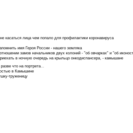
не касаться лица чем попало для профилактики коронавируса
апомнить имя Героя России - нашего земляка
тношении замов начальников двух колоний - "об овчарках" и "об иконос
приехать в ночную очередь на крыльцо онкодиспансера, - камышане
азве что на портрета...
достью в Камышине
ушку-труженицу