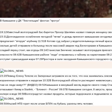
В Камышине у ДК "Текстильщик" фонтан "протух"
19:12
Известный волгоградский бас-баритон Прохор Шаляпин назвал главную женщину св
15:31
Долгожданное ослабление погодной "печки" и дождь принесет камышанам сегодняш
предлагают "вторую" клубнику
11:51
В Котово суд забрал у водителя-пьяницы личный краса
сколько детей отправили в больницу после массовой аварии под Белогорками в Камышин
сладкий перец стоит, как огурцы
09:14
Станислав Зинченко зазывает волгоградцев приехат
опасности
08:42
В Камышинском районе "леди" отправилась к тайнику за наркотиками
08:2
отступит сумасшедшая жара
07:29
Простора в зале заседания Камышинского городского су
15:20
Певицу Елену Тополю из Запорожья затравили из-за того, что она занималась сексом
израненных отправили к хирургам
10:32
В Волгоградской области расчищают живописную р
там не люди живут?!" (ВИДЕО)
09:52
Камышане в минувший месяц видели своего главу Ста
отказывает Киеву в Starlink, - "Блокнот - Россия"
09:07
В Камышине сегодня, 8 августа, пр
холере в воде
08:58
Волгоградстат назвал продукты, которые подорожали и подешевели 
08:50
Ильский НПЗ горит после атаки БПЛА на Кубань: ранены пять человек