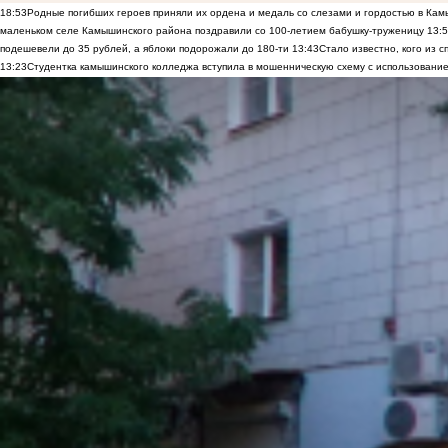
18:53
Родные погибших героев приняли их ордена и медаль со слезами и гордостью в Ка
маленьком селе Камышинского района поздравили со 100-летием бабушку-труженицу
13:
подешевели до 35 рублей, а яблоки подорожали до 180-ти
13:43
Стало известно, кого из
13:23
Студентка камышинского колледжа вступила в мошенническую схему с использование