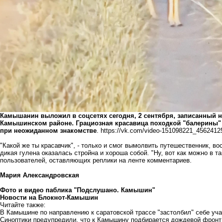
Камышанин выложил в соцсетях сегодня, 2 сентября, записанный н
Камышинском районе. Грациозная красавица походкой "балерины" п
при неожиданном знакомстве
.
https://vk.com/video-151098221_4562412
"Какой же ты красавчик", - только и смог вымолвить путешественник, во
дикая гулена оказалась стройна и хороша собой. "Ну, вот как можно в т
пользователей, оставляющих реплики на ленте комментариев.
Мария Александровская
Фото и видео паблика "Подслушано. Камышин"
Новости на Блoкнoт-Камышин
Читайте также:
В Камышине по направлению к саратовской трассе "застолбил" себе уча
Синоптики предупредили, что к Камышину подбирается дождевой фронт 