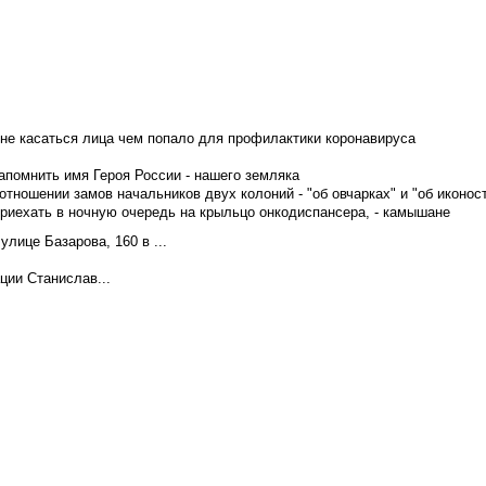
не касаться лица чем попало для профилактики коронавируса
апомнить имя Героя России - нашего земляка
тношении замов начальников двух колоний - "об овчарках" и "об иконос
приехать в ночную очередь на крыльцо онкодиспансера, - камышане
лице Базарова, 160 в ...
ции Станислав...