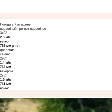
Погода в Камышине
подробный прогноз
подробнее
34C°
2.3 м/с
ветер
763 мм рт.ст.
давление
сейчас
29C°
1.4 м/с
762 мм
вечером
27C°
1.5 м/с
761 мм
ночью