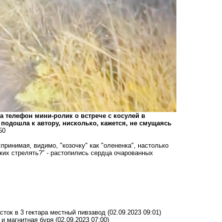
а телефон мини-ролик о встрече с косулей в
одошла к автору, нисколько, кажется, не смущаясь
50
спринимая, видимо, "козочку" как "олененка", настолько
аких стрелять?" - растопились сердца очарованных
сток в 3 гектара местный пивзавод
(02.09.2023 09:01)
и магнитная буря
(02.09.2023 07:00)