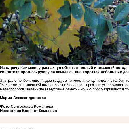
Навстречу Камышину распахнул объятия теплый и влажный погодны
синоптики прогнозируют для камышан два коротких небольших дож
Завтра, 6 ноября, еще на два градуса теплее. К концу недели столбик т
"бабье лето" нынешней волнообразной осенью, горожане уже сбились со
метеорологов маленькие минусовые отметки ночью просматриваются тол
Мария Александровская
Фото Святослава Романюка
Новости на Блoкнoт-Камышин