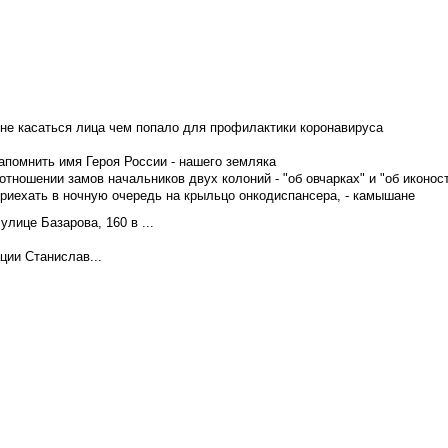
не касаться лица чем попало для профилактики коронавируса
апомнить имя Героя России - нашего земляка
тношении замов начальников двух колоний - "об овчарках" и "об иконос
приехать в ночную очередь на крыльцо онкодиспансера, - камышане
лице Базарова, 160 в ...
ции Станислав...