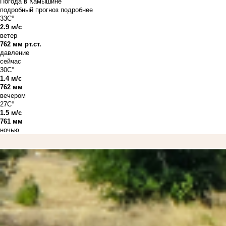
Погода в Камышине
подробный прогноз
подробнее
33C°
2.9 м/с
ветер
762 мм рт.ст.
давление
сейчас
30C°
1.4 м/с
762 мм
вечером
27C°
1.5 м/с
761 мм
ночью