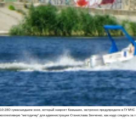
10:28
О сумасшедшем зное, который накроет Камышин, экстренно предупредили в ГУ МЧС
коллективную "методичку" для администрации Станислава Зинченко, как надо следить за 