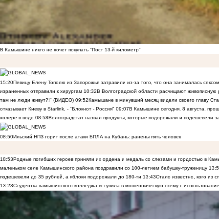
В Камышине никто не хочет покупать "Пост 13-й километр"
15:20
Певицу Елену Тополю из Запорожья затравили из-за того, что она занималась сексом
израненных отправили к хирургам
10:32
В Волгоградской области расчищают живописную р
там не люди живут?!" (ВИДЕО)
09:52
Камышане в минувший месяц видели своего главу Ста
отказывает Киеву в Starlink, - "Блокнот - Россия"
09:07
В Камышине сегодня, 8 августа, пр
холере в воде
08:58
Волгоградстат назвал продукты, которые подорожали и подешевели 
08:50
Ильский НПЗ горит после атаки БПЛА на Кубань: ранены пять человек
18:53
Родные погибших героев приняли их ордена и медаль со слезами и гордостью в Ка
маленьком селе Камышинского района поздравили со 100-летием бабушку-труженицу
13:
подешевели до 35 рублей, а яблоки подорожали до 180-ти
13:43
Стало известно, кого из
13:23
Студентка камышинского колледжа вступила в мошенническую схему с использование