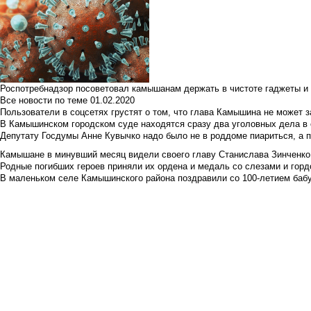
Роспотребнадзор посоветовал камышанам держать в чистоте гаджеты и 
Все новости по теме
01.02.2020
Пользователи в соцсетях грустят о том, что глава Камышина не может з
В Камышинском городском суде находятся сразу два уголовных дела в о
Депутату Госдумы Анне Кувычко надо было не в роддоме пиариться, а 
Камышане в минувший месяц видели своего главу Станислава Зинченко р
Родные погибших героев приняли их ордена и медаль со слезами и гор
В маленьком селе Камышинского района поздравили со 100-летием баб