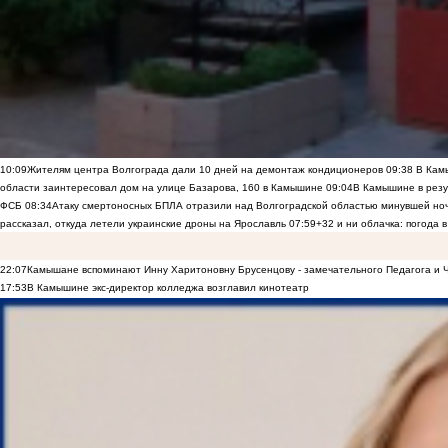
10:09
Жителям центра Волгограда дали 10 дней на демонтаж кондиционеров
09:38
В Камы
области заинтересовал дом на улице Базарова, 160 в Камышине
09:04
В Камышине в резу
ФСБ
08:34
Атаку смертоносных БПЛА отразили над Волгоградской областью минувшей но
рассказал, откуда летели украинские дроны на Ярославль
07:59
+32 и ни облачка: погода 
22:07
Камышане вспоминают Инну Харитоновну Брусенцову - замечательного Педагога и 
17:53
В Камышине экс-директор колледжа возглавил кинотеатр