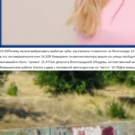
15:00
Почему нельзя выбрасывать выбитые зубы, рассказала стоматолог из Волгограда
14
в это несовершеннолетних
14:32
В Камышине госавтоинспекторы вышли на улицы пообщать
пытавшийся сбыть "трояна"
11:37
Сын депутата Волгоградской Облдумы, потомственный ка
Камышинском районе близок к двум с половиной претендентам на "место"
10:36
Для камыш