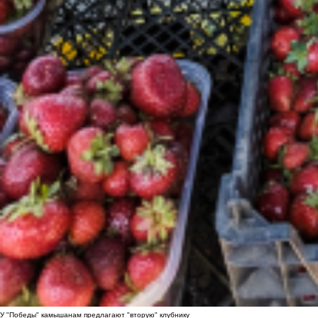
У "Победы" камышанам предлагают "вторую" клубнику