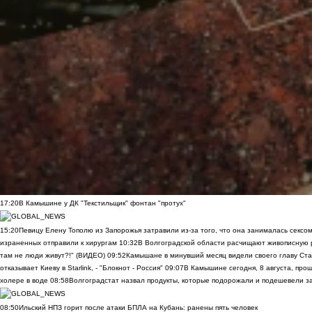
17:20
В Камышине у ДК "Текстильщик" фонтан "протух"
15:20
Певицу Елену Тополю из Запорожья затравили из-за того, что она занималась сексом
израненных отправили к хирургам
10:32
В Волгоградской области расчищают живописную р
там не люди живут?!" (ВИДЕО)
09:52
Камышане в минувший месяц видели своего главу Ста
отказывает Киеву в Starlink, - "Блокнот - Россия"
09:07
В Камышине сегодня, 8 августа, пр
холере в воде
08:58
Волгоградстат назвал продукты, которые подорожали и подешевели 
08:50
Ильский НПЗ горит после атаки БПЛА на Кубань: ранены пять человек