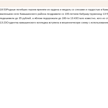
18:53
Родные погибших героев приняли их ордена и медаль со слезами и гордостью в Ка
маленьком селе Камышинского района поздравили со 100-летием бабушку-труженицу
13:
подешевели до 35 рублей, а яблоки подорожали до 180-ти
13:43
Стало известно, кого из
13:23
Студентка камышинского колледжа вступила в мошенническую схему с использование