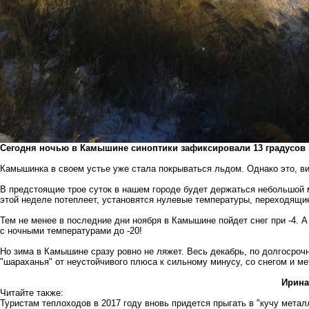
Сегодня ночью в Камышине синоптики зафиксировали 13 градусов 
Камышинка в своем устье уже стала покрываться льдом. Однако это, в
В предстоящие трое суток в нашем городе будет держаться небольшой мо
этой неделе потеплеет, установятся нулевые температуры, переходящи
Тем не менее в последние дни ноября в Камышине пойдет снег при -4. А
с ночными температурами до -20!
Но зима в Камышине сразу ровно не ляжет. Весь декабрь, по долгосроч
"шараханья" от неустойчивого плюса к сильному минусу, со снегом и м
Ирина
Читайте также:
Туристам теплоходов в 2017 году вновь придется прыгать в "кучу мет