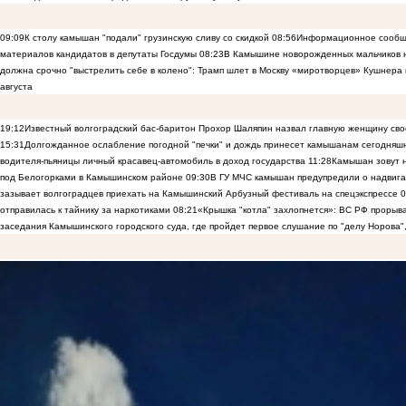
09:09
К столу камышан "подали" грузинскую сливу со скидкой
08:56
Информационное сообще
материалов кандидатов в депутаты Госдумы
08:23
В Камышине новорожденных мальчиков н
должна срочно "выстрелить себе в колено": Трамп шлет в Москву «миротворцев» Кушнера 
августа
19:12
Известный волгоградский бас-баритон Прохор Шаляпин назвал главную женщину св
15:31
Долгожданное ослабление погодной "печки" и дождь принесет камышанам сегодняш
водителя-пьяницы личный красавец-автомобиль в доход государства
11:28
Камышан зовут н
под Белогорками в Камышинском районе
09:30
В ГУ МЧС камышан предупредили о надвига
зазывает волгоградцев приехать на Камышинский Арбузный фестиваль на спецэкспрессе
0
отправилась к тайнику за наркотиками
08:21
«Крышка "котла" захлопнется»: ВС РФ прорыва
заседания Камышинского городского суда, где пройдет первое слушание по "делу Норова"