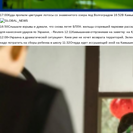
17:00
Куда пропали цветущие лотосы со знаменитого озера под Волгоградом
16:52
В Камы
16:50
Слышали взрывы и думали, что снова летят БПЛА: жильцы сгоревшей парковки расск
для нанесения ударов по Украине, - Reuters
12:11
Камышанам-отпускникам на заметку: на К
12:08
«Украина в драматической ситуации»: Киев уже не хочет возврата территорий, Зелен
надо потратить на сборы ребенка в школу
11:32
Откуда идет иссушающий зной на Камыши