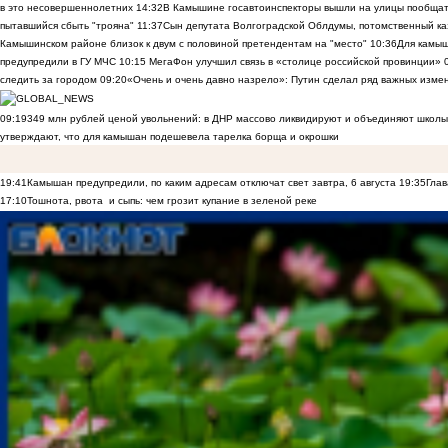
в это несовершеннолетних
14:32
В Камышине госавтоинспекторы вышли на улицы пообщать
пытавшийся сбыть "трояна"
11:37
Сын депутата Волгоградской Облдумы, потомственный ка
Камышинском районе близок к двум с половиной претендентам на "место"
10:36
Для камы
предупредили в ГУ МЧС
10:15
МегаФон улучшил связь в «столице российской провинции»
следить за городом
09:20
«Очень и очень давно назрело»: Путин сделал ряд важных изме
09:19
349 млн рублей ценой увольнений: в ДНР массово ликвидируют и объединяют школы
утверждают, что для камышан подешевела тарелка борща и окрошки
19:41
Камышан предупредили, по каким адресам отключат свет завтра, 6 августа
19:35
Глав
17:10
Тошнота, рвота и сыпь: чем грозит купание в зеленой реке