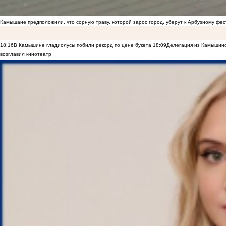
Камышане предположили, что сорную траву, которой зарос город, уберут к Арбузному фе
18:16
В Камышине гладиолусы побили рекорд по цене букета
18:09
Делегация из Камышинс
возглавил кинотеатр