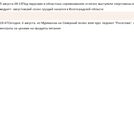
5 августа
08:15
Под парусами в областных соревнованиях отлично выступили спортсмены 
ведра!»: августовский сезон груздей начался в Волгоградской области
19:47
Сегодня, 4 августа, из Мурманска на Северный полюс взял курс ледокол "Росатома",
контроль за ценами на продукты питания