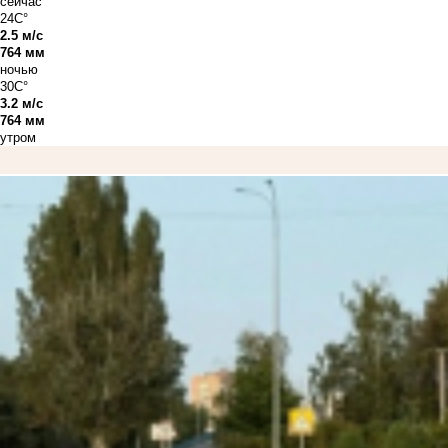
сейчас
24C°
2.5 м/с
764 мм
ночью
30C°
3.2 м/с
764 мм
утром