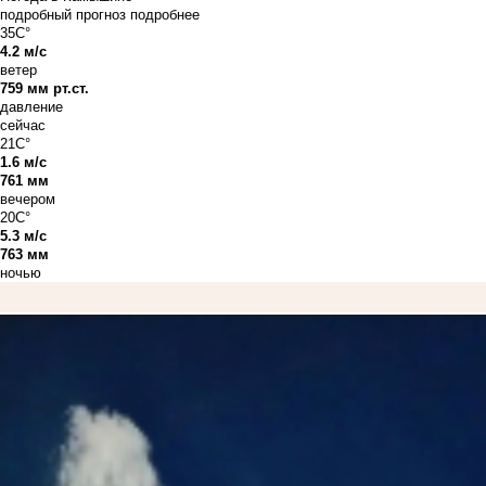
подробный прогноз
подробнее
35C°
4.2 м/с
ветер
759 мм рт.ст.
давление
сейчас
21C°
1.6 м/с
761 мм
вечером
20C°
5.3 м/с
763 мм
ночью