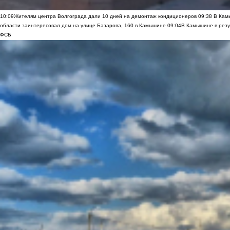
10:09
Жителям центра Волгограда дали 10 дней на демонтаж кондиционеров
09:38
В Камы
области заинтересовал дом на улице Базарова, 160 в Камышине
09:04
В Камышине в резу
ФСБ