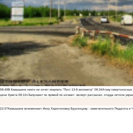
08:49
В Камышине никто не хочет покупать "Пост 13-й километр"
08:34
Атаку смертоносных
цене букета
08:10
«Запускают по прямой по ночам»: эксперт рассказал, откуда летели укр
22:07
Камышане вспоминают Инну Харитоновну Брусенцову - замечательного Педагога и 