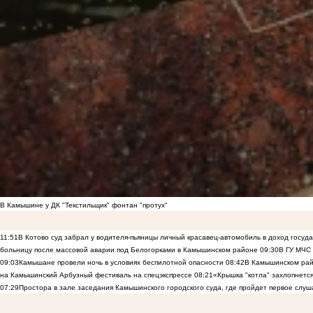
В Камышине у ДК "Текстильщик" фонтан "протух"
11:51
В Котово суд забрал у водителя-пьяницы личный красавец-автомобиль в доход госуд
больницу после массовой аварии под Белогорками в Камышинском районе
09:30
В ГУ МЧС
09:03
Камышане провели ночь в условиях беспилотной опасности
08:42
В Камышинском райо
на Камышинский Арбузный фестиваль на спецэкспрессе
08:21
«Крышка "котла" захлопнетс
07:29
Простора в зале заседания Камышинского городского суда, где пройдет первое слуш