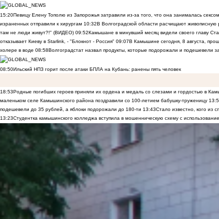
15:20
Певицу Елену Тополю из Запорожья затравили из-за того, что она занималась сексом
израненных отправили к хирургам
10:32
В Волгоградской области расчищают живописную р
там не люди живут?!" (ВИДЕО)
09:52
Камышане в минувший месяц видели своего главу Ста
отказывает Киеву в Starlink, - "Блокнот - Россия"
09:07
В Камышине сегодня, 8 августа, пр
холере в воде
08:58
Волгоградстат назвал продукты, которые подорожали и подешевели 
08:50
Ильский НПЗ горит после атаки БПЛА на Кубань: ранены пять человек
18:53
Родные погибших героев приняли их ордена и медаль со слезами и гордостью в Ка
маленьком селе Камышинского района поздравили со 100-летием бабушку-труженицу
13:
подешевели до 35 рублей, а яблоки подорожали до 180-ти
13:43
Стало известно, кого из
13:23
Студентка камышинского колледжа вступила в мошенническую схему с использование