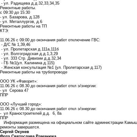
- ул. Радищева д.д.32,33,34,35
Ремонтные работы.
с 09:30 до 15:30
- ул. Базарова, д.128
- ул. Металлургов, д.6
Ремонтные работы на ТП
КТЭ:
11.06.26 с 09:00 до окончания работ отключение ГВС:
- Д/С № 1,39,46
- ул. Пролетарская д.111а,111б
- ул. Волгоградская д.д.1,3,29
- ул. 333 Стр. Дивизии д.д.32,34
- ГБ №1(ул. Калинина д.115)
- Женская консультация №1 (ул. Пролетарская д.117)
Ремонтные работы на трубопроводе
ООО УК «Фаворит»:
11.06.26 с 08.30 до окончания работ откл э/энергии:
- ул Серова 47
ППР
ООО «Лучший город»:
11.06.26 с 08.30 до окончания работ откл э/энергии:
- ул Краностроителей д.д. 6, 8а
ППР
Информация размещена на официальном сайте администрации Камышина
ремонты завершатся.
Сергей Окунев
Фото Святослава Романюка