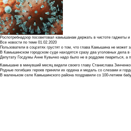
Роспотребнадзор посоветовал камышанам держать в чистоте гаджеты и 
Все новости по теме
01.02.2020
Пользователи в соцсетях грустят о том, что глава Камышина не может з
В Камышинском городском суде находятся сразу два уголовных дела в о
Депутату Госдумы Анне Кувычко надо было не в роддоме пиариться, а 
Камышане в минувший месяц видели своего главу Станислава Зинченко р
Родные погибших героев приняли их ордена и медаль со слезами и гор
В маленьком селе Камышинского района поздравили со 100-летием баб