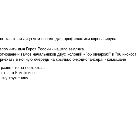
не касаться лица чем попало для профилактики коронавируса
апомнить имя Героя России - нашего земляка
тношении замов начальников двух колоний - "об овчарках" и "об иконос
приехать в ночную очередь на крыльцо онкодиспансера, - камышане
азве что на портрета...
достью в Камышине
ушку-труженицу