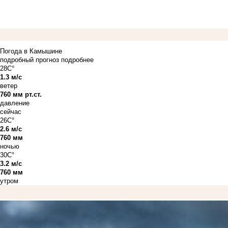
Погода в Камышине
подробный прогноз
подробнее
28C°
1.3 м/с
ветер
760 мм рт.ст.
давление
сейчас
26C°
2.6 м/с
760 мм
ночью
30C°
3.2 м/с
760 мм
утром