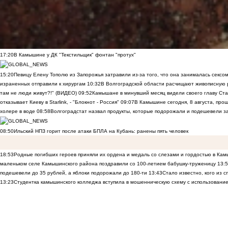
17:20
В Камышине у ДК "Текстильщик" фонтан "протух"
15:20
Певицу Елену Тополю из Запорожья затравили из-за того, что она занималась сексом
израненных отправили к хирургам
10:32
В Волгоградской области расчищают живописную р
там не люди живут?!" (ВИДЕО)
09:52
Камышане в минувший месяц видели своего главу Ста
отказывает Киеву в Starlink, - "Блокнот - Россия"
09:07
В Камышине сегодня, 8 августа, пр
холере в воде
08:58
Волгоградстат назвал продукты, которые подорожали и подешевели 
08:50
Ильский НПЗ горит после атаки БПЛА на Кубань: ранены пять человек
18:53
Родные погибших героев приняли их ордена и медаль со слезами и гордостью в Ка
маленьком селе Камышинского района поздравили со 100-летием бабушку-труженицу
13:
подешевели до 35 рублей, а яблоки подорожали до 180-ти
13:43
Стало известно, кого из
13:23
Студентка камышинского колледжа вступила в мошенническую схему с использование