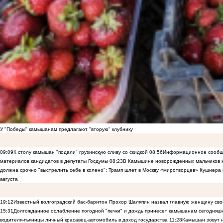
У "Победы" камышанам предлагают "вторую" клубнику
09:09
К столу камышан "подали" грузинскую сливу со скидкой
08:56
Информационное сообще
материалов кандидатов в депутаты Госдумы
08:23
В Камышине новорожденных мальчиков н
должна срочно "выстрелить себе в колено": Трамп шлет в Москву «миротворцев» Кушнера 
августа
19:12
Известный волгоградский бас-баритон Прохор Шаляпин назвал главную женщину св
15:31
Долгожданное ослабление погодной "печки" и дождь принесет камышанам сегодняш
водителя-пьяницы личный красавец-автомобиль в доход государства
11:28
Камышан зовут н