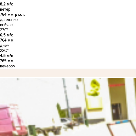
8.2 м/с
ветер
764 мм рт.ст.
давление
сейчас
27C°
6.5 м/с
764 мм
днём
22C°
4.5 м/с
765 мм
вечером