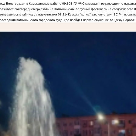
под Белогорками в Камышинском районе
09:30
В ГУ МЧС камышан предупредили о надвига
зазывает волгоградцев приехать на Камышинский Арбузный фестиваль на спецэкспрессе
0
отправилась к тайнику за наркотиками
08:21
«Крышка "котла" захлопнется»: ВС РФ прорыва
заседания Камышинского городского суда, где пройдет первое слушание по "делу Норова"