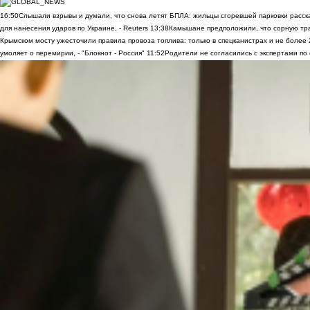
16:50
Слышали взрывы и думали, что снова летят БПЛА: жильцы сгоревшей парковки расск
для нанесения ударов по Украине, - Reuters
13:38
Камышане предположили, что сорную трав
Крымском мосту ужесточили правила провоза топлива: только в спецканистрах и не более
умоляет о перемирии, - "Блокнот - Россия"
11:52
Родители не согласились с экспертами по