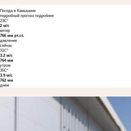
Погода в Камышине
подробный прогноз
подробнее
23C°
2 м/с
ветер
766 мм рт.ст.
давление
сейчас
31C°
3.2 м/с
764 мм
утром
35C°
3.9 м/с
762 мм
днём