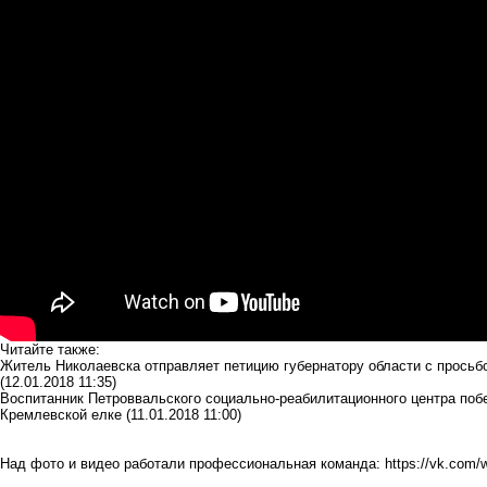
Читайте также:
Житель Николаевска отправляет петицию губернатору области с прось
(12.01.2018 11:35)
Воспитанник Петроввальского социально-реабилитационного центра поб
Кремлевской елке
(11.01.2018 11:00)
Над фото и видео работали профессиональная команда:
https://vk.com/