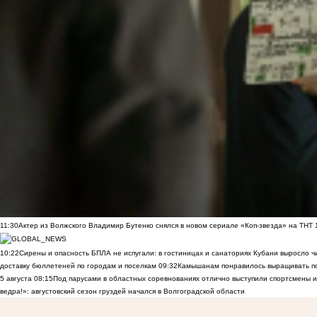
11:30
Актер из Волжского Владимир Бутенко снялся в новом сериале «Коп-звезда» на ТНТ
10:22
Сирены и опасность БПЛА не испугали: в гостиницах и санаториях Кубани выросло 
доставку бюллетеней по городам и поселкам
09:32
Камышанам понравилось выращивать п
5 августа
08:15
Под парусами в областных соревнованиях отлично выступили спортсмены 
ведра!»: августовский сезон груздей начался в Волгоградской области