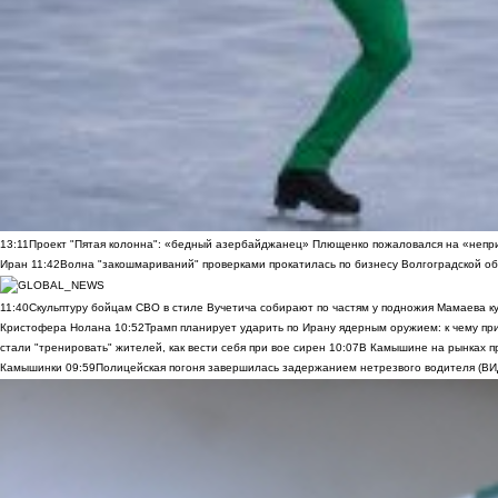
13:11
Проект "Пятая колонна": «бедный азербайджанец» Плющенко пожаловался на «непри
Иран
11:42
Волна "закошмариваний" проверками прокатилась по бизнесу Волгоградской обла
11:40
Скульптуру бойцам СВО в стиле Вучетича собирают по частям у подножия Мамаева к
Кристофера Нолана
10:52
Трамп планирует ударить по Ирану ядерным оружием: к чему при
стали "тренировать" жителей, как вести себя при вое сирен
10:07
В Камышине на рынках п
Камышинки
09:59
Полицейская погоня завершилась задержанием нетрезвого водителя (В