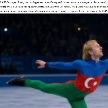
19:47
Сегодня, 4 августа, из Мурманска на Северный полюс взял курс ледокол "Росатома",
контроль за ценами на продукты питания
18:09
На центральном рынке Камышина выставили
предпринимателей получил субсидию на объект отдыха, и что это будет за объект
17:33
Ро