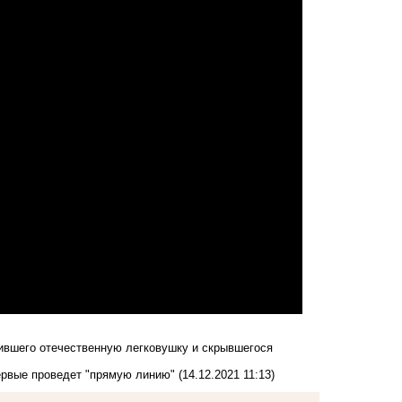
ившего отечественную легковушку и скрывшегося
первые проведет "прямую линию"
(14.12.2021 11:13)