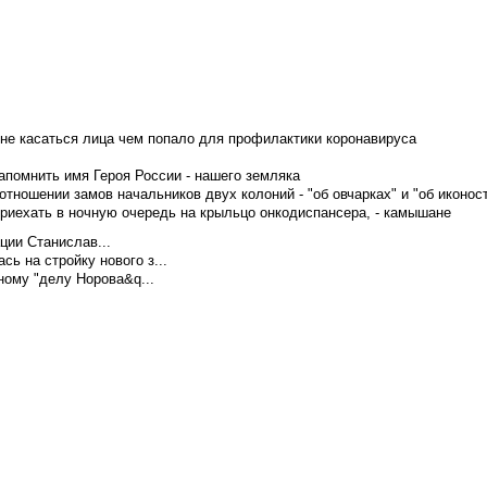
не касаться лица чем попало для профилактики коронавируса
апомнить имя Героя России - нашего земляка
тношении замов начальников двух колоний - "об овчарках" и "об иконос
приехать в ночную очередь на крыльцо онкодиспансера, - камышане
ции Станислав...
ь на стройку нового з...
ому "делу Норова&q...