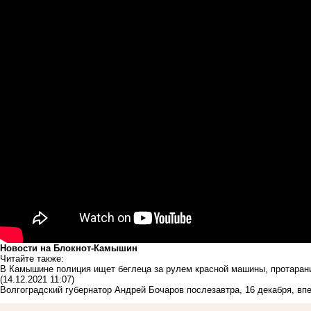
Новости на Блoкнoт-Камышин
Читайте также:
В Камышине полиция ищет беглеца за рулем красной машины, протаран
(14.12.2021 11:07)
Волгоградский губернатор Андрей Бочаров послезавтра, 16 декабря, в