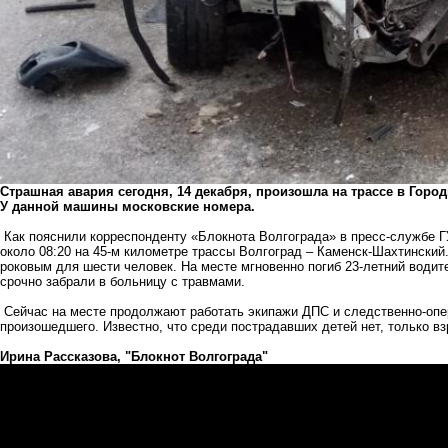
Страшная авария сегодня, 14 декабря, произошла на трассе в Город
У данной машины московские номера.
Как пояснили корреспонденту «Блокнота Волгограда» в пресс-службе Г
около 08:20 на 45-м километре трассы Волгоград – Каменск-Шахтинский.
роковым для шести человек. На месте мгновенно погиб 23-летний водит
срочно забрали в больницу с травмами.
Сейчас на месте продолжают работать экипажи ДПС и следственно-опер
произошедшего. Известно, что среди пострадавших детей нет, только в
Ирина Рассказова, "Блокнот Волгограда"