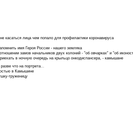
не касаться лица чем попало для профилактики коронавируса
апомнить имя Героя России - нашего земляка
тношении замов начальников двух колоний - "об овчарках" и "об иконос
приехать в ночную очередь на крыльцо онкодиспансера, - камышане
азве что на портрета...
достью в Камышине
ушку-труженицу