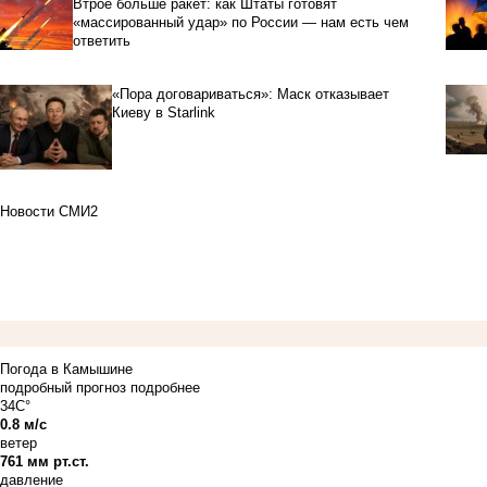
Втрое больше ракет: как Штаты готовят
«массированный удар» по России — нам есть чем
ответить
«Пора договариваться»: Маск отказывает
Киеву в Starlink
Новости СМИ2
Погода в Камышине
подробный прогноз
подробнее
34C°
0.8 м/с
ветер
761 мм рт.ст.
давление