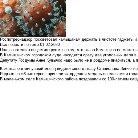
Роспотребнадзор посоветовал камышанам держать в чистоте гаджеты и 
Все новости по теме
01.02.2020
Пользователи в соцсетях грустят о том, что глава Камышина не может з
В Камышинском городском суде находятся сразу два уголовных дела в о
Депутату Госдумы Анне Кувычко надо было не в роддоме пиариться, а 
Камышане в минувший месяц видели своего главу Станислава Зинченко р
Родные погибших героев приняли их ордена и медаль со слезами и гор
В маленьком селе Камышинского района поздравили со 100-летием баб