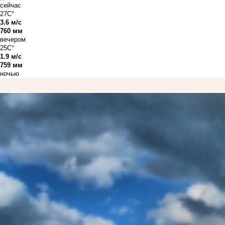
сейчас
27C°
3.6 м/с
760 мм
вечером
25C°
1.9 м/с
759 мм
ночью