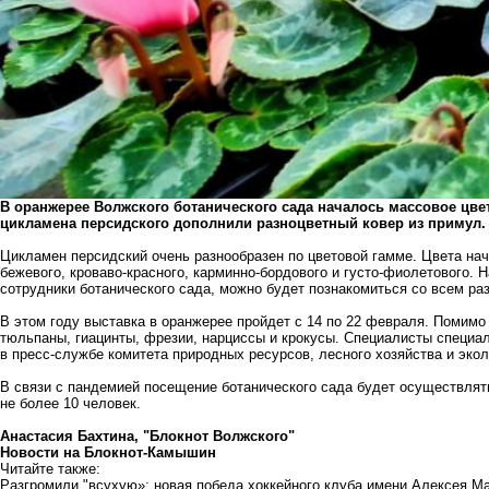
В оранжерее Волжского ботанического сада началось массовое цве
цикламена персидского дополнили разноцветный ковер из примул.
Цикламен персидский очень разнообразен по цветовой гамме. Цвета нач
бежевого, кроваво-красного, карминно-бордового и густо-фиолетового. Н
сотрудники ботанического сада, можно будет познакомиться со всем ра
В этом году выставка в оранжерее пройдет с 14 по 22 февраля. Помимо
тюльпаны, гиацинты, фрезии, нарциссы и крокусы. Специалисты специа
в пресс-службе комитета природных ресурсов, лесного хозяйства и экол
В связи с пандемией посещение ботанического сада будет осуществлят
не более 10 человек.
Анастасия Бахтина, "Блокнот Волжского"
Новости на Блoкнoт-Камышин
Читайте также:
Разгромили "всухую»: новая победа хоккейного клуба имени Алексея 