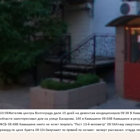
10:09
Жителям центра Волгограда дали 10 дней на демонтаж кондиционеров
09:38
В Камы
области заинтересовал дом на улице Базарова, 160 в Камышине
09:04
В Камышине в резу
ФСБ
08:49
В Камышине никто не хочет покупать "Пост 13-й километр"
08:34
Атаку смертоно
рекорд по цене букета
08:10
«Запускают по прямой по ночам»: эксперт рассказал, откуда 