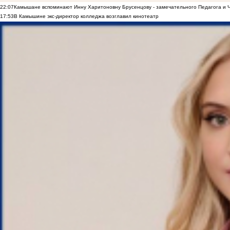
22:07
Камышане вспоминают Инну Харитоновну Брусенцову - замечательного Педагога и 
17:53
В Камышине экс-директор колледжа возглавил кинотеатр