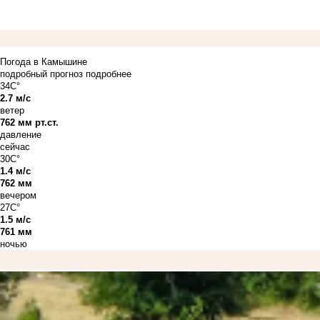
Погода в Камышине
подробный прогноз
подробнее
34C°
2.7 м/с
ветер
762 мм рт.ст.
давление
сейчас
30C°
1.4 м/с
762 мм
вечером
27C°
1.5 м/с
761 мм
ночью