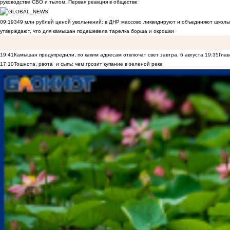
руководстве СВО и тылом. Первая реакция в обществе
09:19
349 млн рублей ценой увольнений: в ДНР массово ликвидируют и объединяют школы
утверждают, что для камышан подешевела тарелка борща и окрошки
19:41
Камышан предупредили, по каким адресам отключат свет завтра, 6 августа
19:35
Глав
17:10
Тошнота, рвота и сыпь: чем грозит купание в зеленой реке