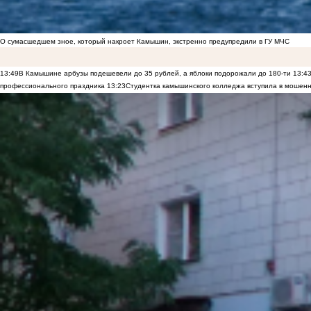
О сумасшедшем зное, который накроет Камышин, экстренно предупредили в ГУ МЧС
13:49
В Камышине арбузы подешевели до 35 рублей, а яблоки подорожали до 180-ти
13:4
профессионального праздника
13:23
Студентка камышинского колледжа вступила в мошенн