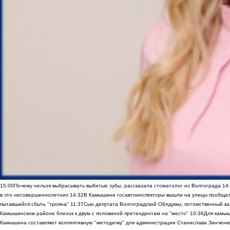
15:00
Почему нельзя выбрасывать выбитые зубы, рассказала стоматолог из Волгограда
14
в это несовершеннолетних
14:32
В Камышине госавтоинспекторы вышли на улицы пообщать
пытавшийся сбыть "трояна"
11:37
Сын депутата Волгоградской Облдумы, потомственный ка
Камышинском районе близок к двум с половиной претендентам на "место"
10:36
Для камы
Камышина составляют коллективную "методичку" для администрации Станислава Зинченко,