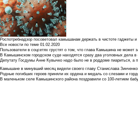
Роспотребнадзор посоветовал камышанам держать в чистоте гаджеты и 
Все новости по теме
01.02.2020
Пользователи в соцсетях грустят о том, что глава Камышина не может з
В Камышинском городском суде находятся сразу два уголовных дела в о
Депутату Госдумы Анне Кувычко надо было не в роддоме пиариться, а 
Камышане в минувший месяц видели своего главу Станислава Зинченко р
Родные погибших героев приняли их ордена и медаль со слезами и гор
В маленьком селе Камышинского района поздравили со 100-летием баб