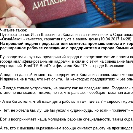
Читайте также:
Путешественник Иван Ширягин из Камышина знакомит всех с Саратовск
«ОкнаМакс» - качество, гарантия и уют в вашем доме
(10.04.2017 14:28)
На прошлой неделе представители комитета промышленности и то
расширенное рабочее совещание с предприятиями города Камыши
Руководители крупных предприятий города с представителями власти 
города квалифицированными кадрами, в связи с этим на совещание бы
учреждений: ВолГТУ, ВолГУ и филиала ВолГТУ в городе Камышине.
А ведь на данный момент на предприятиях Камышина очень мало молодеж
И причина не в том, что нет опыта. На некоторых предприятиях и без опы
- Я когда только устроилась, на работу как на праздник шла. Гордилась 
стало не выносимо, тяжело, не то, что раньше, - сообщает местная жите
- А вы бы хотели, чтоб ваши дети работали там, где вы? – спросил жур
- Нет, не хотела бы, лучше бы уехали куда-нибудь, но если «припечет» –
Вот и воспринимает наша молодежь рабочие специальности, таким образ
А те, кто с высшим образованием вообще считают работу на производст