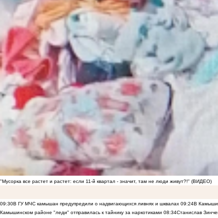
"Мусорка все растет и растет: если 11-й квартал - значит, там не люди живут?!" (ВИДЕО)
09:30
В ГУ МЧС камышан предупредили о надвигающихся ливнях и шквалах
09:24
В Камышин
Камышинском районе "леди" отправилась к тайнику за наркотиками
08:34
Станислав Зинче