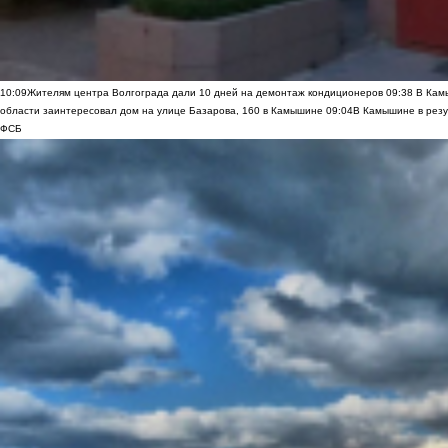
10:09
Жителям центра Волгограда дали 10 дней на демонтаж кондиционеров
09:38
В Камы
области заинтересовал дом на улице Базарова, 160 в Камышине
09:04
В Камышине в резу
ФСБ