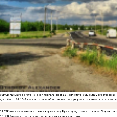
08:49
В Камышине никто не хочет покупать "Пост 13-й километр"
08:34
Атаку смертоносных
цене букета
08:10
«Запускают по прямой по ночам»: эксперт рассказал, откуда летели укр
22:07
Камышане вспоминают Инну Харитоновну Брусенцову - замечательного Педагога и 
17:53
В Камышине экс-директор колледжа возглавил кинотеатр