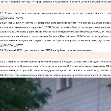
"котла" захлопнется»: ВС РФ прорываются в Харьковской области
08:05
В Камышине немно
17:29
Простора в зале заседания Камышинского городского суда, где пройдет первое слуш
15:20
Певицу Елену Тополю из Запорожья затравили из-за того, что она занималась сексом
израненных отправили к хирургам
10:32
В Волгоградской области расчищают живописную р
Станислава Зинченко разве что на портретах к поздравительным публикациям
09:22
«Пора 
прощаются с погибшим в спецоперации Андреем Степановым
09:04
Волгоградскую область
подешевели за неделю
08:54
Духота и +34, но дождь и порция свежести на подходе: погод
08:50
Ильский НПЗ горит после атаки БПЛА на Кубань: ранены пять человек
18:53
Родные погибших героев приняли их ордена и медаль со слезами и гордостью в Ка
маленьком селе Камышинского района поздравили со 100-летием бабушку-труженицу
13:
подешевели до 35 рублей, а яблоки подорожали до 180-ти
13:43
Стало известно, кого из
13:23
Студентка камышинского колледжа вступила в мошенническую схему с использование