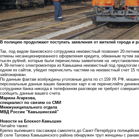
В полицию продолжают поступать заявления от жителей города и 
Так, под видом банковского сотрудника неизвестный позвонил 20-летне
отмены несанкционированного оформления кредита, обманным путем з
тысяч рублей, которые были перечислены заявителем на неустановленн
А 39-летнего электромонтера из Камышина неизвестный под предлогом 
одном из сайтов, убедил перечислить частями на неизвестный счет 15 
заблокирован.
По данным фактам возбуждены уголовные дела по ст.159 УК РФ, мошен
персональные данные ваших банковских карт и не перечисляйте денежн
сотрудники банка никогда в телефонном разговоре не требуют совершить
сообщить данные вашего счета.
Марина Агаркова,
специалист по связям со СМИ
Межмуниципального отдела
МВД России "Камышинский"
Новости на Блoкнoт-Камышин
Читайте также:
Крепко выпившего пассажира самолета до Санкт-Петербурга полицейски
В селе Таловка Камышинского района обнаружен труп женщины с ранам