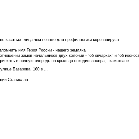
не касаться лица чем попало для профилактики коронавируса
апомнить имя Героя России - нашего земляка
тношении замов начальников двух колоний - "об овчарках" и "об иконос
приехать в ночную очередь на крыльцо онкодиспансера, - камышане
лице Базарова, 160 в ...
ции Станислав...