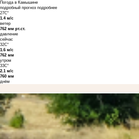
Погода в Камышине
подробный прогноз
подробнее
27C°
1.4 м/с
ветер
762 мм рт.ст.
давление
сейчас
32C°
1.6 м/с
762 мм
утром
33C°
2.1 м/с
760 мм
днём