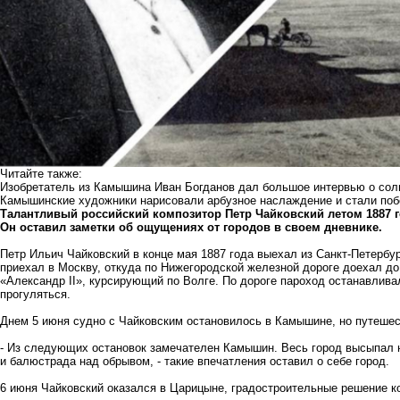
Читайте также:
Изобретатель из Камышина Иван Богданов дал большое интервью о со
Камышинские художники нарисовали арбузное наслаждение и стали побе
Талантливый российский композитор Петр Чайковский летом 1887
Он оставил заметки об ощущениях от городов в своем дневнике.
Петр Ильич Чайковский в конце мая 1887 года выехал из Санкт-Петербур
приехал в Москву, откуда по Нижегородской железной дороге доехал до
«Александр II», курсирующий по Волге. По дороге пароход останавлива
прогуляться.
Днем 5 июня судно с Чайковским остановилось в Камышине, но путешест
- Из следующих остановок замечателен Камышин. Весь город высыпал н
и балюстрада над обрывом, - такие впечатления оставил о себе город.
6 июня Чайковский оказался в Царицыне, градостроительные решение к