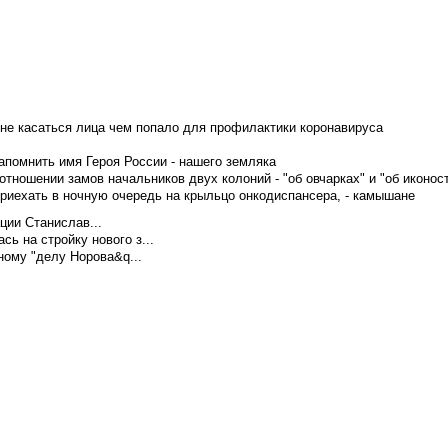
не касаться лица чем попало для профилактики коронавируса
апомнить имя Героя России - нашего земляка
тношении замов начальников двух колоний - "об овчарках" и "об иконос
приехать в ночную очередь на крыльцо онкодиспансера, - камышане
ции Станислав...
ь на стройку нового з...
ому "делу Норова&q...