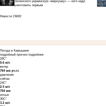
Зеленского украинскую «верхушку» — кого надо
уничтожить первым
Новости СМИ2
Погода в Камышине
подробный прогноз
подробнее
29C°
0.6 м/с
ветер
764 мм рт.ст.
давление
сейчас
24C°
2.5 м/с
764 мм
ночью
30C°
3.2 м/с