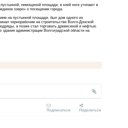
, пустынной, немощеной площади, в коей ноги утопают в
бединое озеро» о посещении города.
ием на пустынной площади, был дом одного из
чинал чернорабочим на строительстве Волго-Донской
подряды, а позже стал торговать древесиной и нефтью.
ю здания администрации Волгоградской области на
Подписаться
Поделиться