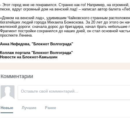
- Этот город мне не понравился. Странно как-то! Например, на огромной
песке, вдруг огромный дом на венский лад! – написал автор балета «Ле
«Домом на венский лад», удивившим Чайковского странным расположен
богатейших людей города Михаила Божескова. За 20 лет до этого он на
железной дороги: сначала дорос до бригадира, начал брать небольшие 
Фрагмент постройки сохранился до наших дней, он стал основной часть
проспекте Ленина.
Анна Нефедова, "Блокнот Волгограда"
Коллаж портала "Блокнот Волгограда"
Новости на Блoкнoт-Камышин
Комментарии
Новые
Лучшие
Ранее