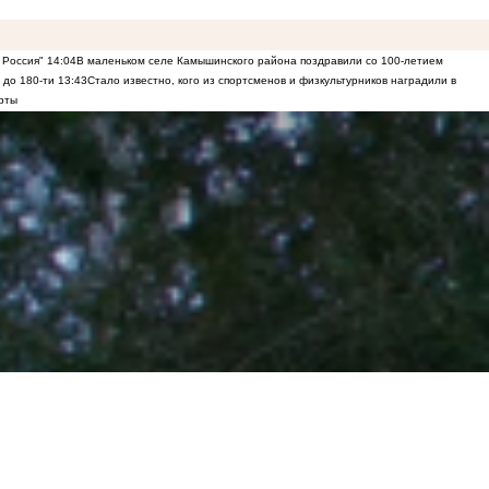
 Россия"
14:04
В маленьком селе Камышинского района поздравили со 100-летием
 до 180-ти
13:43
Стало известно, кого из спортсменов и физкультурников наградили в
рты