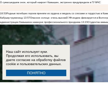
О сумасшедшем зное, который накроет Камышин, экстренно предупредили в ГУ МЧС
18:53
Родные погибших героев приняли их ордена и медаль со слезами и гордостью в Ка
бабушку-труженицу
13:57
Опасное солнце: очень высокий УФ-индекс фиксируется в Волгог
администрации Камышина накануне профессионального праздника
13:23
Студентка камыш
Наш сайт использует куки.
Продолжая его использовать, вы
даете согласие на обработку
файлов
cookie
и пользовательских данных.
ПОНЯТНО