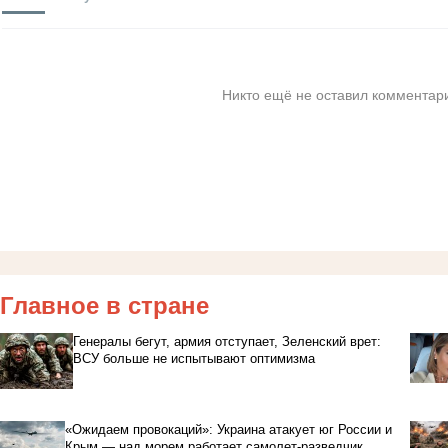
Никто ещё не оставил комментари
Главное в стране
Генералы бегут, армия отступает, Зеленский врет:
ВСУ больше не испытывают оптимизма
«Ожидаем провокаций»: Украина атакует юг России и
Крым — над морем работает самолет-разведчик