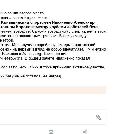
ина занял второе место
а. Камышинский спортсмен Ивахненко Александр
ковном Королеве между клубами любителей бега.
-летнем возрасте. Самому возрастному спортсмену в этом
водится по возрастным группам. Разница между
ометров.
ьтатом. Мне вручили серебряную медаль состязаний.
вно - на первый взгляд не особо впечатляет. Ну и нужно
нот Камышин» Александр Тимофеевич.
т-Петербурга. В общем зачете Ивахненко показал
России по бегу. В них я тоже принимаю активное участие,
и разу он не остался без наград.