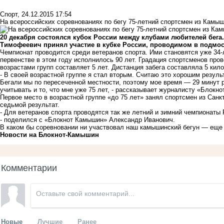
Спорт
,
24.12.2015 17:54
На всероссийских соревнованиях по бегу 75-летний спортсмен из Камыш
20 декабря состоялся кубок России между клубами любителей бег
Тимофеевич принял участие в кубке России, проводимом в подмос
Чемпионат проводится среди ветеранов спорта. Ими становятся уже 34
первенстве в этом году исполнилось 90 лет. Градация спортсменов про
возрастами групп составляет 5 лет. Дистанция забега составляла 5 кил
- В своей возрастной группе я стал вторым. Считаю это хорошим резул
Бегали мы по пересеченной местности, поэтому мое время — 29 минут ро
учитывать и то, что мне уже 75 лет, - рассказывает журналисту «Блок
Первое место в возрастной группе «до 75 лет» занял спортсмен из Санк
седьмой результат.
- Для ветеранов спорта проводятся так же летний и зимний чемпионаты 
- поделился с «Блокнот Камышин» Александр Иванович.
В каком бы соревновании ни участвовал наш камышинский бегун — еще н
Новости на Блoкнoт-Камышин
Комментарии
Новые
Лучшие
Ранее