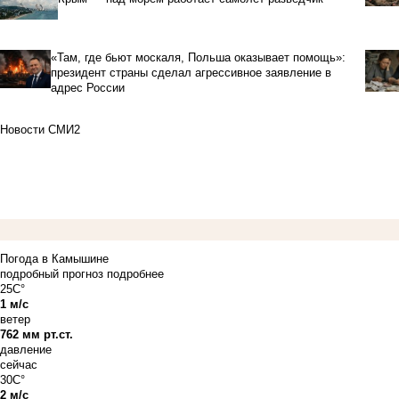
«Там, где бьют москаля, Польша оказывает помощь»:
президент страны сделал агрессивное заявление в
адрес России
Новости СМИ2
Погода в Камышине
подробный прогноз
подробнее
25C°
1 м/с
ветер
762 мм рт.ст.
давление
сейчас
30C°
2 м/с