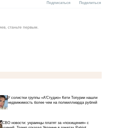
Подписаться
Поделиться
ев, станьте первым.
У солистки группы «А'Студио» Кети Топурии нашли
недвижимость более чем на полмиллиарда рублей
СВО новости: украинцы платят за «похищения» с
учений, Трамп отказал Украине в ракетах Patriot,