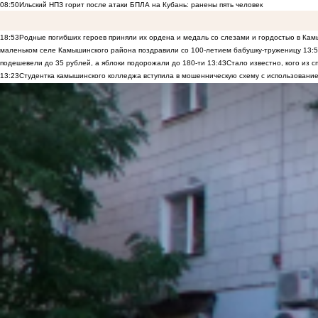
08:50
Ильский НПЗ горит после атаки БПЛА на Кубань: ранены пять человек
18:53
Родные погибших героев приняли их ордена и медаль со слезами и гордостью в Ка
маленьком селе Камышинского района поздравили со 100-летием бабушку-труженицу
13:
подешевели до 35 рублей, а яблоки подорожали до 180-ти
13:43
Стало известно, кого из
13:23
Студентка камышинского колледжа вступила в мошенническую схему с использование