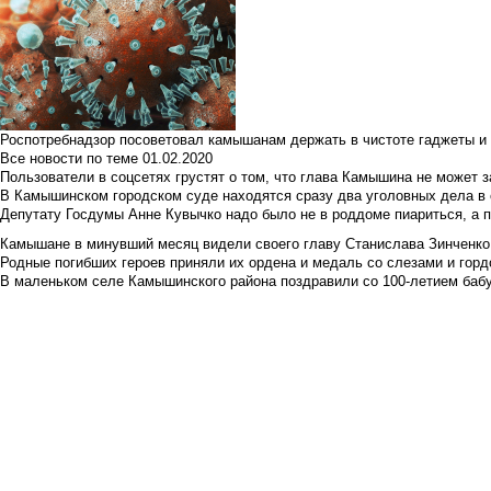
Роспотребнадзор посоветовал камышанам держать в чистоте гаджеты и 
Все новости по теме
01.02.2020
Пользователи в соцсетях грустят о том, что глава Камышина не может з
В Камышинском городском суде находятся сразу два уголовных дела в о
Депутату Госдумы Анне Кувычко надо было не в роддоме пиариться, а 
Камышане в минувший месяц видели своего главу Станислава Зинченко р
Родные погибших героев приняли их ордена и медаль со слезами и гор
В маленьком селе Камышинского района поздравили со 100-летием баб