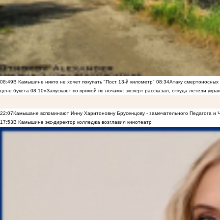
08:49
В Камышине никто не хочет покупать "Пост 13-й километр"
08:34
Атаку смертоносных
цене букета
08:10
«Запускают по прямой по ночам»: эксперт рассказал, откуда летели укр
22:07
Камышане вспоминают Инну Харитоновну Брусенцову - замечательного Педагога и 
17:53
В Камышине экс-директор колледжа возглавил кинотеатр