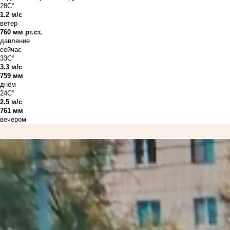
28C°
1.2 м/с
ветер
760 мм рт.ст.
давление
сейчас
33C°
3.3 м/с
759 мм
днём
24C°
2.5 м/с
761 мм
вечером