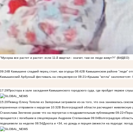
"Мусорка все растет и растет: если 11-й квартал - значит, там не люди живут?!" (ВИДЕО)
09:24
В Камышине сладкий перец стоит, как огурцы
08:42
В Камышинском районе "леди" отп
Камышинский Арбузный фестиваль на спецэкспрессе
08:21
«Крышка "котла" захлопнется»:
17:29
Простора в зале заседания Камышинского городского суда, где пройдет первое слуш
15:20
Певицу Елену Тополю из Запорожья затравили из-за того, что она занималась сексом
израненных отправили к хирургам
10:32
В Волгоградской области расчищают живописную р
Станислава Зинченко разве что на портретах к поздравительным публикациям
09:22
«Пора 
прощаются с погибшим в спецоперации Андреем Степановым
09:04
Волгоградскую область
подешевели за неделю
08:54
Духота и +34, но дождь и порция свежести на подходе: погод