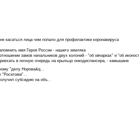
не касаться лица чем попало для профилактики коронавируса
апомнить имя Героя России - нашего земляка
тношении замов начальников двух колоний - "об овчарках" и "об иконос
приехать в ночную очередь на крыльцо онкодиспансера, - камышане
ому "делу Норова&q...
 "Росатома"...
олучил субсидию на объ...