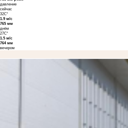
давление
сейчас
32C°
1.9 м/с
765 мм
днём
27C°
1.5 м/с
764 мм
вечером