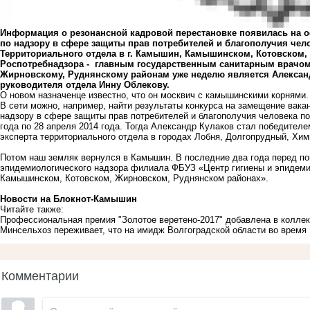
Информация о резонансной кадровой перестановке появилась на 
по надзору в сфере защиты прав потребителей и благополучия чел
Территориального отдела в г. Камышин, Камышинском, Котовском
Роспотребнадзора - главным государственным санитарным врачом
Жирновскому, Руднянскому районам уже неделю является Александ
руководителя отдела Инну Облекову.
О новом назначенце известно, что он москвич с камышинскими корнями.
В сети можно, например, найти результаты конкурса на замещение вак
надзору в сфере защиты прав потребителей и благополучия человека по
года по 28 апреля 2014 года. Тогда Александр Кулаков стал победител
эксперта территориального отдела в городах Лобня, Долгопрудный, Хим
Потом наш земляк вернулся в Камышин. В последние два года перед 
эпидемиологического надзора филиала ФБУЗ «Центр гигиены и эпидемио
Камышинском, Котовском, Жирновском, Руднянском районах».
Новости на Блoкнoт-Камышин
Читайте также:
Профессиональная премия "Золотое веретено-2017" добавлена в колле
Минсельхоз переживает, что на имидж Волгоградской области во время 
Комментарии