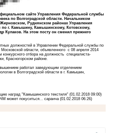
официальном сайте Управления Федеральной службы
овека по Волгоградской области. Начальником
, Жирновском, Руднянском районах Управления
 по г. Камышину, Камышинскому, Котовскому,
р Кулаков. На этом посту он сменил прежнего
антных должностей в Управлении Федеральной службы по
 Московской области, объявленного с 08 апреля 2014
ем конкурсного отбора на должность специалиста-
ки, Красногорском районе.
повышением работал заведующим отделением
логии в Волгоградской области в г. Камышин,
кцию наград "Камышинского текстиля"
(01.02.2018 09:00)
ЧМ может покуситься... саранча
(01.02.2018 06:26)