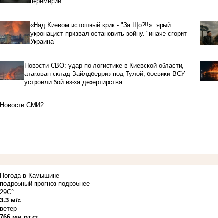
перемирии
«Над Киевом истошный крик - "За Що?!!»: ярый
укронацист призвал остановить войну, "иначе сгорит
Украина"
Новости СВО: удар по логистике в Киевской области,
атакован склад Вайлдберриз под Тулой, боевики ВСУ
устроили бой из-за дезертирства
Новости СМИ2
Погода в Камышине
подробный прогноз
подробнее
29C°
3.3 м/с
ветер
766 мм рт.ст.