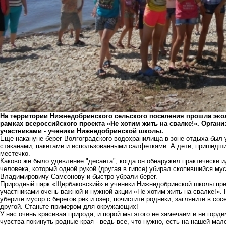
На территории Нижнедобринского сельского поселения прошла экол
рамках всероссийского проекта «Не хотим жить на свалке!». Орга
участниками - ученики Нижнедобринской школы.
Еще накануне берег Волгоградского водохранилища в зоне отдыха был
стаканами, пакетами и использованными салфетками. А дети, пришедши
местечко.
Каково же было удивление "десанта", когда он обнаружил практически и
человека, который одной рукой (другая в гипсе) убирал скопившийся м
Владимировичу Самсонову и быстро убрали берег.
Природный парк «Щербаковский» и ученики Нижнедобринской школы пр
участниками очень важной и нужной акции «Не хотим жить на свалке!».
уберите мусор с берегов рек и озер, почистите родники, загляните в сос
другой. Станьте примером для окружающих!
У нас очень красивая природа, и порой мы этого не замечаем и не горди
чувства покинуть родные края - ведь все, что нужно, есть на нашей ма