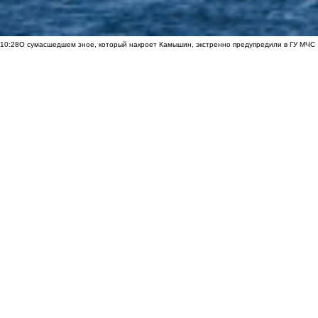
10:28
О сумасшедшем зное, который накроет Камышин, экстренно предупредили в ГУ МЧС