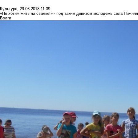
Культура
,
29.06.2018 11:39
«Не хотим жить на свалке!» - под таким девизом молодежь села Нижня
Волги