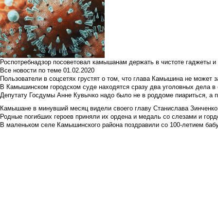
Роспотребнадзор посоветовал камышанам держать в чистоте гаджеты и 
Все новости по теме
01.02.2020
Пользователи в соцсетях грустят о том, что глава Камышина не может з
В Камышинском городском суде находятся сразу два уголовных дела в о
Депутату Госдумы Анне Кувычко надо было не в роддоме пиариться, а 
Камышане в минувший месяц видели своего главу Станислава Зинченко р
Родные погибших героев приняли их ордена и медаль со слезами и гор
В маленьком селе Камышинского района поздравили со 100-летием баб