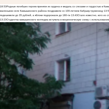
18:53
Родные погибших героев приняли их ордена и медаль со слезами и гордостью в Ка
маленьком селе Камышинского района поздравили со 100-летием бабушку-труженицу
13:
подешевели до 35 рублей, а яблоки подорожали до 180-ти
13:43
Стало известно, кого из
13:23
Студентка камышинского колледжа вступила в мошенническую схему с использование