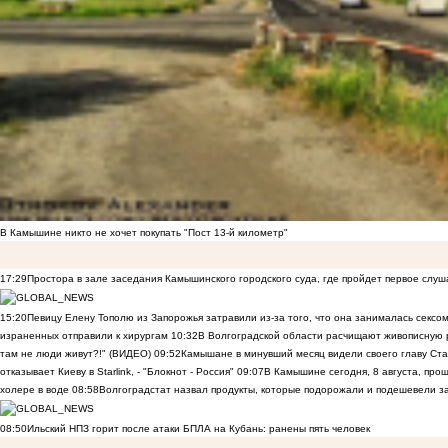
В Камышине никто не хочет покупать "Пост 13-й километр"
17:29
Простора в зале заседания Камышинского городского суда, где пройдет первое слуш
15:20
Певицу Елену Тополю из Запорожья затравили из-за того, что она занималась сексом
израненных отправили к хирургам
10:32
В Волгоградской области расчищают живописную р
там не люди живут?!" (ВИДЕО)
09:52
Камышане в минувший месяц видели своего главу Ста
отказывает Киеву в Starlink, - "Блокнот - Россия"
09:07
В Камышине сегодня, 8 августа, пр
холере в воде
08:58
Волгоградстат назвал продукты, которые подорожали и подешевели 
08:50
Ильский НПЗ горит после атаки БПЛА на Кубань: ранены пять человек