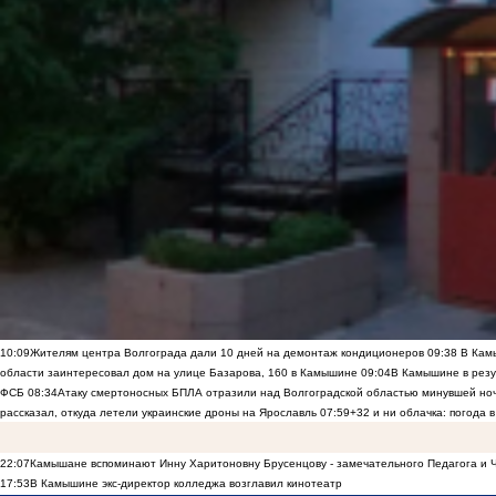
10:09
Жителям центра Волгограда дали 10 дней на демонтаж кондиционеров
09:38
В Камы
области заинтересовал дом на улице Базарова, 160 в Камышине
09:04
В Камышине в резу
ФСБ
08:34
Атаку смертоносных БПЛА отразили над Волгоградской областью минувшей но
рассказал, откуда летели украинские дроны на Ярославль
07:59
+32 и ни облачка: погода 
22:07
Камышане вспоминают Инну Харитоновну Брусенцову - замечательного Педагога и 
17:53
В Камышине экс-директор колледжа возглавил кинотеатр