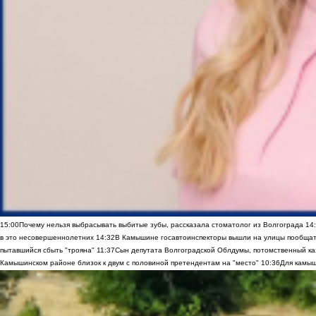
15:00
Почему нельзя выбрасывать выбитые зубы, рассказала стоматолог из Волгограда
14
в это несовершеннолетних
14:32
В Камышине госавтоинспекторы вышли на улицы пообщать
пытавшийся сбыть "трояна"
11:37
Сын депутата Волгоградской Облдумы, потомственный ка
Камышинском районе близок к двум с половиной претендентам на "место"
10:36
Для камыш