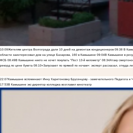
10:09
Жителям центра Волгограда дали 10 дней на демонтаж кондиционеров
09:38
В Камы
области заинтересовал дом на улице Базарова, 160 в Камышине
09:04
В Камышине в резу
ФСБ
08:49
В Камышине никто не хочет покупать "Пост 13-й километр"
08:34
Атаку смертоно
рекорд по цене букета
08:10
«Запускают по прямой по ночам»: эксперт рассказал, откуда 
22:07
Камышане вспоминают Инну Харитоновну Брусенцову - замечательного Педагога и 
17:53
В Камышине экс-директор колледжа возглавил кинотеатр