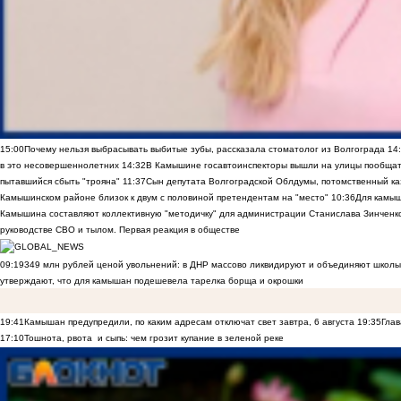
15:00
Почему нельзя выбрасывать выбитые зубы, рассказала стоматолог из Волгограда
14
в это несовершеннолетних
14:32
В Камышине госавтоинспекторы вышли на улицы пообщать
пытавшийся сбыть "трояна"
11:37
Сын депутата Волгоградской Облдумы, потомственный ка
Камышинском районе близок к двум с половиной претендентам на "место"
10:36
Для камы
Камышина составляют коллективную "методичку" для администрации Станислава Зинченко,
руководстве СВО и тылом. Первая реакция в обществе
09:19
349 млн рублей ценой увольнений: в ДНР массово ликвидируют и объединяют школы
утверждают, что для камышан подешевела тарелка борща и окрошки
19:41
Камышан предупредили, по каким адресам отключат свет завтра, 6 августа
19:35
Глав
17:10
Тошнота, рвота и сыпь: чем грозит купание в зеленой реке