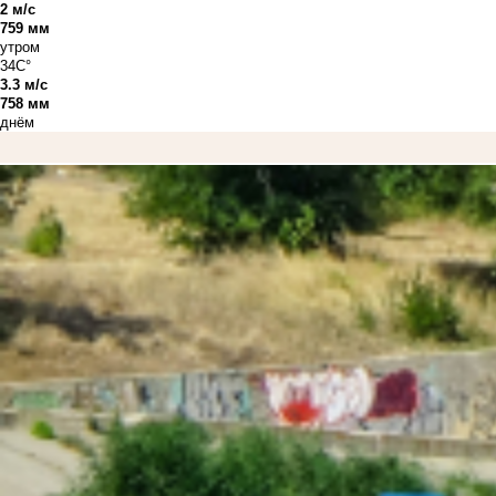
2 м/с
759 мм
утром
34C°
3.3 м/с
758 мм
днём