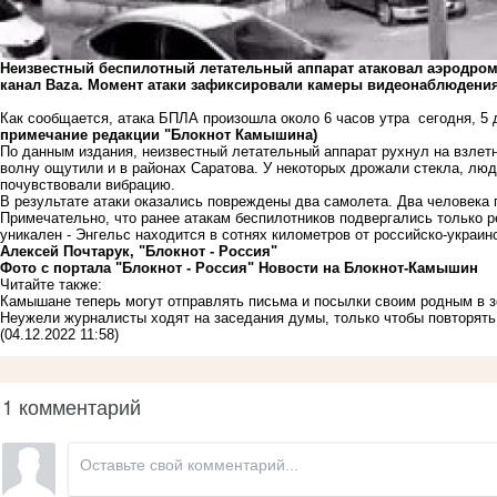
Неизвестный беспилотный летательный аппарат атаковал аэродром 
канал Baza.
Момент атаки зафиксировали камеры видеонаблюдения.
Как сообщается, атака БПЛА произошла около 6 часов утра сегодня, 5 д
примечание редакции "Блокнот Камышина)
По данным издания, неизвестный летательный аппарат рухнул на взлет
волну ощутили и в районах Саратова. У некоторых дрожали стекла, люд
почувствовали вибрацию.
В результате атаки оказались повреждены два самолета. Два человека 
Примечательно, что ранее атакам беспилотников подвергались только р
уникален - Энгельс находится в сотнях километров от российско-украин
Алексей Почтарук, "Блокнот - Россия"
Фото с портала "Блокнот - Россия"
Новости на Блoкнoт-Камышин
Читайте также:
Камышане теперь могут отправлять письма и посылки своим родным в з
Неужели журналисты ходят на заседания думы, только чтобы повторять
(04.12.2022 11:58)
1 комментарий