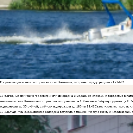
О сумасшедшем зное, который накроет Камышин, экстренно предупредили в ГУ МЧС
18:53
Родные погибших героев приняли их ордена и медаль со слезами и гордостью в Ка
маленьком селе Камышинского района поздравили со 100-летием бабушку-труженицу
13:
подешевели до 35 рублей, а яблоки подорожали до 180-ти
13:43
Стало известно, кого из
13:23
Студентка камышинского колледжа вступила в мошенническую схему с использование