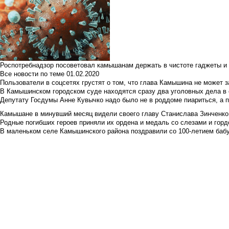
Роспотребнадзор посоветовал камышанам держать в чистоте гаджеты и 
Все новости по теме
01.02.2020
Пользователи в соцсетях грустят о том, что глава Камышина не может з
В Камышинском городском суде находятся сразу два уголовных дела в о
Депутату Госдумы Анне Кувычко надо было не в роддоме пиариться, а 
Камышане в минувший месяц видели своего главу Станислава Зинченко р
Родные погибших героев приняли их ордена и медаль со слезами и гор
В маленьком селе Камышинского района поздравили со 100-летием баб