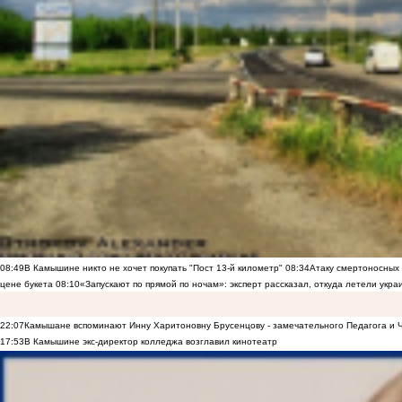
08:49
В Камышине никто не хочет покупать "Пост 13-й километр"
08:34
Атаку смертоносных
цене букета
08:10
«Запускают по прямой по ночам»: эксперт рассказал, откуда летели укр
22:07
Камышане вспоминают Инну Харитоновну Брусенцову - замечательного Педагога и 
17:53
В Камышине экс-директор колледжа возглавил кинотеатр