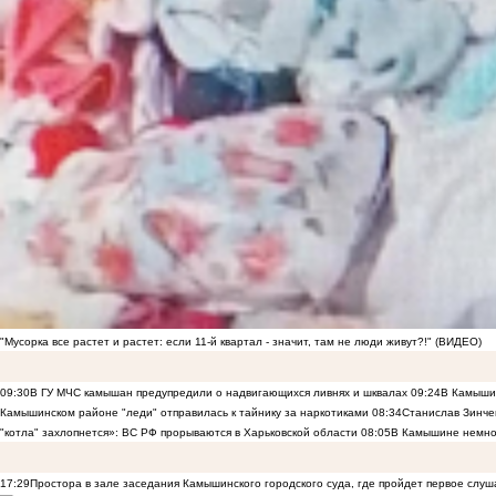
"Мусорка все растет и растет: если 11-й квартал - значит, там не люди живут?!" (ВИДЕО)
09:30
В ГУ МЧС камышан предупредили о надвигающихся ливнях и шквалах
09:24
В Камышин
Камышинском районе "леди" отправилась к тайнику за наркотиками
08:34
Станислав Зинче
"котла" захлопнется»: ВС РФ прорываются в Харьковской области
08:05
В Камышине немно
17:29
Простора в зале заседания Камышинского городского суда, где пройдет первое слуш