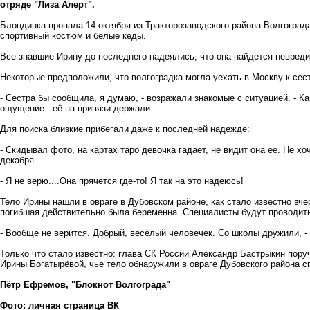
отряде "Лиза Алерт".
Блондинка пропала 14 октября из Тракторозаводского района Волгограда
спортивный костюм и белые кеды.
Все знавшие Ирину до последнего надеялись, что она найдется невреди
Некоторые предположили, что волгоградка могла уехать в Москву к сес
- Сестра бы сообщила, я думаю, - возражали знакомые с ситуацией. - К
ощущение - её на привязи держали...
Для поиска близкие прибегали даже к последней надежде:
- Скидывал фото, на картах таро девочка гадает, не видит она ее. Не хо
декабря.
- Я не верю....Она прячется где-то! Я так на это надеюсь!
Тело Ирины нашли в овраге в Дубовском районе, как стало известно вч
погибшая действительно была беременна. Специалисты будут проводить
- Вообще не верится. Добрый, весёлый человечек. Со школы дружили, -
Только что стало известно: глава СК России Александр Бастрыкин пору
Ирины Богатырёвой, чье тело обнаружили в овраге Дубовского района с
Пётр Ефремов, "Блокнот Волгограда"
Фото: личная страница ВК