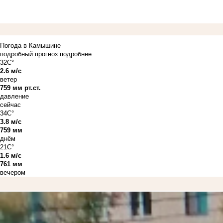
Погода в Камышине
подробный прогноз
подробнее
32C°
2.6 м/с
ветер
759 мм рт.ст.
давление
сейчас
34C°
3.8 м/с
759 мм
днём
21C°
1.6 м/с
761 мм
вечером