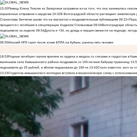
15:20
Певицу Елену Тополю из Запорожья затравили из-за того, что она занималась сексом
израненных отправили к хирургам
10:32
В Волгоградской области расчищают живописную р
Станислава Зинченко разве что на портретах к поздравительным публикациям
09:22
«Пора 
прощаются с погибшим в спецоперации Андреем Степановым
09:04
Волгоградскую область
подешевели за неделю
08:54
Духота и +34, но дождь и порция свежести на подходе: погод
08:50
Ильский НПЗ горит после атаки БПЛА на Кубань: ранены пять человек
18:53
Родные погибших героев приняли их ордена и медаль со слезами и гордостью в Ка
маленьком селе Камышинского района поздравили со 100-летием бабушку-труженицу
13:
подешевели до 35 рублей, а яблоки подорожали до 180-ти
13:43
Стало известно, кого из
13:23
Студентка камышинского колледжа вступила в мошенническую схему с использование