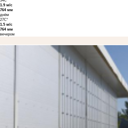
34C°
1.9 м/с
764 мм
днём
27C°
1.5 м/с
764 мм
вечером