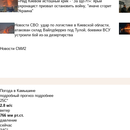
«Над Киевом истошный крик - "За Що?!!»: ярый
укронацист призвал остановить войну, "иначе сгорит
Украина"
Новости СВО: удар по логистике в Киевской области,
атакован склад Вайлдберриз под Тулой, боевики ВСУ
устроили бой из-за дезертирства
Новости СМИ2
Погода в Камышине
подробный прогноз
подробнее
25C°
2.8 м/с
ветер
766 мм рт.ст.
давление
сейчас