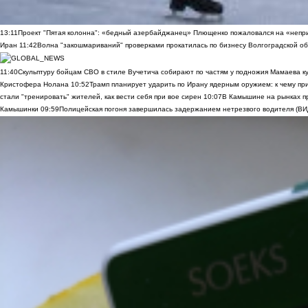
13:11
Проект "Пятая колонна": «бедный азербайджанец» Плющенко пожаловался на «непри
Иран
11:42
Волна "закошмариваний" проверками прокатилась по бизнесу Волгоградской обла
11:40
Скульптуру бойцам СВО в стиле Вучетича собирают по частям у подножия Мамаева к
Кристофера Нолана
10:52
Трамп планирует ударить по Ирану ядерным оружием: к чему при
стали "тренировать" жителей, как вести себя при вое сирен
10:07
В Камышине на рынках п
Камышинки
09:59
Полицейская погоня завершилась задержанием нетрезвого водителя (В