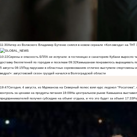
11:30
Актер из Волжского Владимир Бутенко снялся в новом сериале «Коп-звезда» на ТНТ
10:22
Сирены и опасность БПЛА не испугали: в гостиницах и санаториях Кубани выросло 
доставку бюллетеней по городам и поселкам
09:32
Камышанам понравилось выращивать п
5 августа
08:15
Под парусами в областных соревнованиях отлично выступили спортсмены 
ведра!»: августовский сезон груздей начался в Волгоградской области
19:47
Сегодня, 4 августа, из Мурманска на Северный полюс взял курс ледокол "Росатома",
контроль за ценами на продукты питания
18:09
На центральном рынке Камышина выставили
предпринимателей получил субсидию на объект отдыха, и что это будет за объект
17:33
Ро