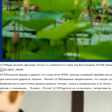
17:00
Куда пропали цветущие лотосы со знаменитого озера под Волгоградом
16:52
В Камы
16:50
Слышали взрывы и думали, что снова летят БПЛА: жильцы сгоревшей парковки расск
для нанесения ударов по Украине, - Reuters
13:38
Камышане предположили, что сорную трав
Крымском мосту ужесточили правила провоза топлива: только в спецканистрах и не более
умоляет о перемирии, - "Блокнот - Россия"
11:52
Родители не согласились с экспертами по