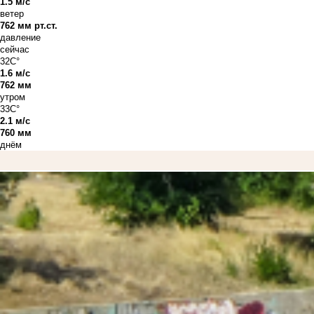
1.5 м/с
ветер
762 мм рт.ст.
давление
сейчас
32C°
1.6 м/с
762 мм
утром
33C°
2.1 м/с
760 мм
днём