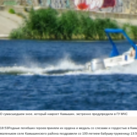
О сумасшедшем зное, который накроет Камышин, экстренно предупредили в ГУ МЧС
18:53
Родные погибших героев приняли их ордена и медаль со слезами и гордостью в Ка
маленьком селе Камышинского района поздравили со 100-летием бабушку-труженицу
13: