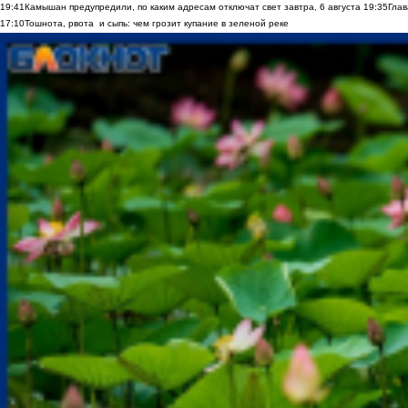
19:41
Камышан предупредили, по каким адресам отключат свет завтра, 6 августа
19:35
Глав
17:10
Тошнота, рвота и сыпь: чем грозит купание в зеленой реке