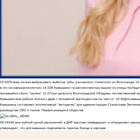
15:00
Почему нельзя выбрасывать выбитые зубы, рассказала стоматолог из Волгограда
14
в это несовершеннолетних
14:32
В Камышине госавтоинспекторы вышли на улицы пообщать
пытавшийся сбыть "трояна"
11:37
Сын депутата Волгоградской Облдумы, потомственный ка
Камышинском районе близок к двум с половиной претендентам на "место"
10:36
Для камы
Камышина составляют коллективную "методичку" для администрации Станислава Зинченко,
руководстве СВО и тылом. Первая реакция в обществе
09:19
349 млн рублей ценой увольнений: в ДНР массово ликвидируют и объединяют школы
утверждают, что для камышан подешевела тарелка борща и окрошки