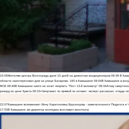
10:09
Жителям центра Волгограда дали 10 дней на демонтаж кондиционеров
09:38
В Камы
области заинтересовал дом на улице Базарова, 160 в Камышине
09:04
В Камышине в резу
ФСБ
08:49
В Камышине никто не хочет покупать "Пост 13-й километр"
08:34
Атаку смертоно
рекорд по цене букета
08:10
«Запускают по прямой по ночам»: эксперт рассказал, откуда 
22:07
Камышане вспоминают Инну Харитоновну Брусенцову - замечательного Педагога и 
17:53
В Камышине экс-директор колледжа возглавил кинотеатр