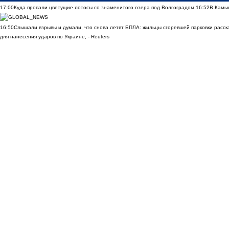
17:00
Куда пропали цветущие лотосы со знаменитого озера под Волгоградом
16:52
В Камы
16:50
Слышали взрывы и думали, что снова летят БПЛА: жильцы сгоревшей парковки расск
для нанесения ударов по Украине, - Reuters