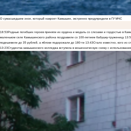
О сумасшедшем зное, который накроет Камышин, экстренно предупредили в ГУ МЧС
18:53
Родные погибших героев приняли их ордена и медаль со слезами и гордостью в Ка
маленьком селе Камышинского района поздравили со 100-летием бабушку-труженицу
13:
подешевели до 35 рублей, а яблоки подорожали до 180-ти
13:43
Стало известно, кого из
13:23
Студентка камышинского колледжа вступила в мошенническую схему с использование