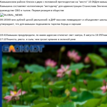
Камышинском районе близок к двум с половиной претендентам на "место"
10:36
Для камы
Камышина составляют коллективную "методичку" для администрации Станислава Зинченко,
руководстве СВО и тылом. Первая реакция в обществе
09:19
349 млн рублей ценой увольнений: в ДНР массово ликвидируют и объединяют школы
утверждают, что для камышан подешевела тарелка борща и окрошки
19:41
Камышан предупредили, по каким адресам отключат свет завтра, 6 августа
19:35
Глав
17:10
Тошнота, рвота и сыпь: чем грозит купание в зеленой реке