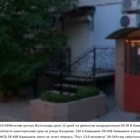
10:09
Жителям центра Волгограда дали 10 дней на демонтаж кондиционеров
09:38
В Камы
области заинтересовал дом на улице Базарова, 160 в Камышине
09:04
В Камышине в резу
ФСБ
08:49
В Камышине никто не хочет покупать "Пост 13-й километр"
08:34
Атаку смертоно