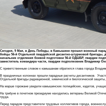
Сегодня, 9 Мая, в День Победы, в Камышине прошел военный пара
бойцы 56-й Отдельной гвардейской десантно-штурмовой бригады,
начальник отделения боевой подготовки 56-й ОДШБР, гвардии под
заместитель командира части, гвардии подполковник Владимир Ох
С приветственным словом к камышанам обратился глава города Влади
В праздничных колоннах прошли парадные расчеты десантников. Участ
Отдельной бригады радиационной, химической и биологической защиты,
На марше горожане увидели камышинских полицейских, кадетов, учащи
На трибуне в почетном президиуме находились ветераны Великой Отеч
труда.
Перед парадом представители трудовых коллективов города, военносл