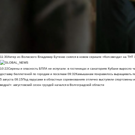
11:30
Актер из Волжского Владимир Бутенко снялся в новом сериале «Коп-звезда» на ТНТ
10:22
Сирены и опасность БПЛА не испугали: в гостиницах и санаториях Кубани выросло 
доставку бюллетеней по городам и поселкам
09:32
Камышанам понравилось выращивать п
5 августа
08:15
Под парусами в областных соревнованиях отлично выступили спортсмены 
ведра!»: августовский сезон груздей начался в Волгоградской области