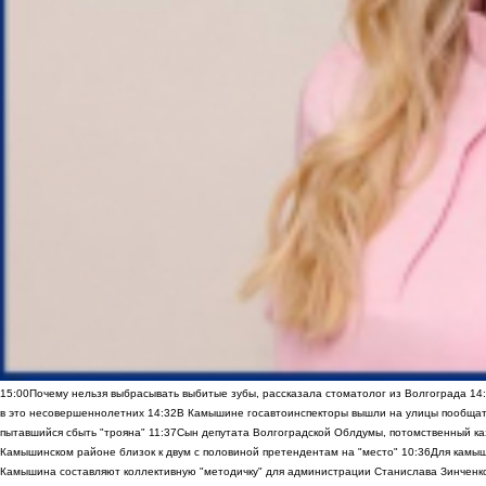
15:00
Почему нельзя выбрасывать выбитые зубы, рассказала стоматолог из Волгограда
14
в это несовершеннолетних
14:32
В Камышине госавтоинспекторы вышли на улицы пообщать
пытавшийся сбыть "трояна"
11:37
Сын депутата Волгоградской Облдумы, потомственный ка
Камышинском районе близок к двум с половиной претендентам на "место"
10:36
Для камы
Камышина составляют коллективную "методичку" для администрации Станислава Зинченко,