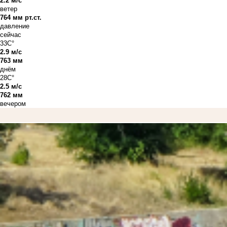
2.2 м/с
ветер
764 мм рт.ст.
давление
сейчас
33C°
2.9 м/с
763 мм
днём
28C°
2.5 м/с
762 мм
вечером