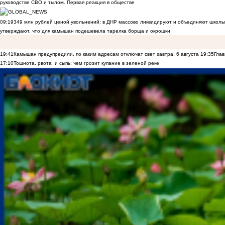
руководстве СВО и тылом. Первая реакция в обществе
09:19
349 млн рублей ценой увольнений: в ДНР массово ликвидируют и объединяют школы
утверждают, что для камышан подешевела тарелка борща и окрошки
19:41
Камышан предупредили, по каким адресам отключат свет завтра, 6 августа
19:35
Глав
17:10
Тошнота, рвота и сыпь: чем грозит купание в зеленой реке