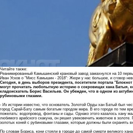
Читайте также:
Реанимированный Камышинский крановый завод замахнулся на 10 перв
Иван Усков о "Мисс Камышин - 2018": Жюри у нас большое, и сговор не
Сегодня, в день выборов президента, посетители портала "Блокнот
могут прочитать любопытную историю о сокровищах хана Батыя, к
кладоискатель Борис Васильев. Он убежден, что в одном из ахтуби
рубиновыми глазами.
- Из истории известно, что основатель Золотой Орды хан Батый был ч
город Сарай-Бату самым богатым городом мира. В его городе по тем вр
пожелать: водопровод, фонтаны и сады. Однако этого казалось хану мал
любимого арабского скакуна, он решил увековечить животное в золоте
золотых коней с рубиновыми глазами, которые должны были охранять вх
По словам Бориса, кони стояли в городе до самой смерти великого хана