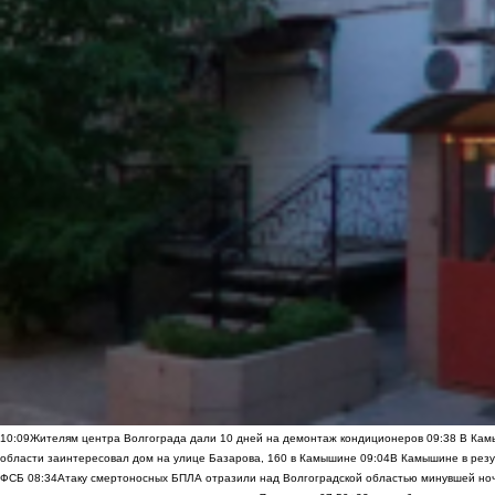
10:09
Жителям центра Волгограда дали 10 дней на демонтаж кондиционеров
09:38
В Камы
области заинтересовал дом на улице Базарова, 160 в Камышине
09:04
В Камышине в резу
ФСБ
08:34
Атаку смертоносных БПЛА отразили над Волгоградской областью минувшей но