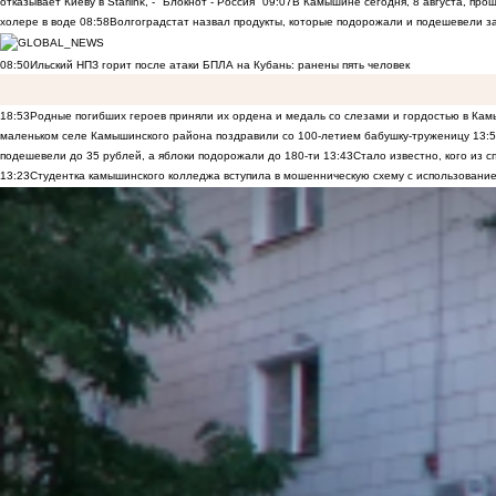
отказывает Киеву в Starlink, - "Блокнот - Россия"
09:07
В Камышине сегодня, 8 августа, пр
холере в воде
08:58
Волгоградстат назвал продукты, которые подорожали и подешевели 
08:50
Ильский НПЗ горит после атаки БПЛА на Кубань: ранены пять человек
18:53
Родные погибших героев приняли их ордена и медаль со слезами и гордостью в Ка
маленьком селе Камышинского района поздравили со 100-летием бабушку-труженицу
13:
подешевели до 35 рублей, а яблоки подорожали до 180-ти
13:43
Стало известно, кого из
13:23
Студентка камышинского колледжа вступила в мошенническую схему с использование