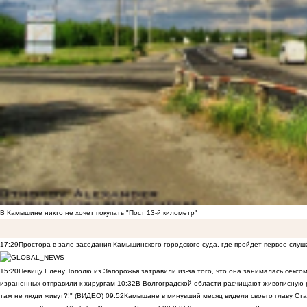
В Камышине никто не хочет покупать "Пост 13-й километр"
17:29
Простора в зале заседания Камышинского городского суда, где пройдет первое слуш
15:20
Певицу Елену Тополю из Запорожья затравили из-за того, что она занималась сексом
израненных отправили к хирургам
10:32
В Волгоградской области расчищают живописную р
там не люди живут?!" (ВИДЕО)
09:52
Камышане в минувший месяц видели своего главу Ста