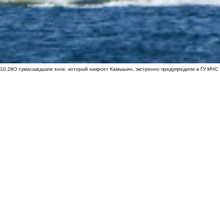
10:28
О сумасшедшем зное, который накроет Камышин, экстренно предупредили в ГУ МЧС