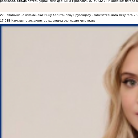
рассказал, откуда летели украинские дроны на Ярославль
07:59
+32 и ни облачка: погода 
22:07
Камышане вспоминают Инну Харитоновну Брусенцову - замечательного Педагога и 
17:53
В Камышине экс-директор колледжа возглавил кинотеатр