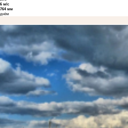
6 м/с
764 мм
днём