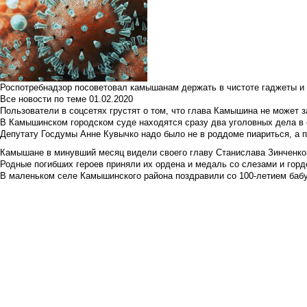
Роспотребнадзор посоветовал камышанам держать в чистоте гаджеты и 
Все новости по теме
01.02.2020
Пользователи в соцсетях грустят о том, что глава Камышина не может з
В Камышинском городском суде находятся сразу два уголовных дела в о
Депутату Госдумы Анне Кувычко надо было не в роддоме пиариться, а 
Камышане в минувший месяц видели своего главу Станислава Зинченко р
Родные погибших героев приняли их ордена и медаль со слезами и гор
В маленьком селе Камышинского района поздравили со 100-летием баб