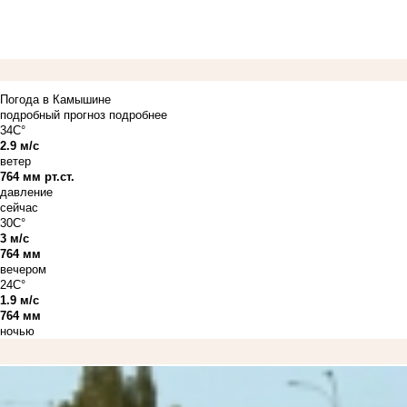
Погода в Камышине
подробный прогноз
подробнее
34C°
2.9 м/с
ветер
764 мм рт.ст.
давление
сейчас
30C°
3 м/с
764 мм
вечером
24C°
1.9 м/с
764 мм
ночью