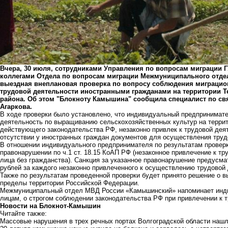
Вчера, 30 июля, сотрудниками Управления по вопросам миграции Г
коллегами Отдела по вопросам миграции Межмуниципального отд
выездная внеплановая проверка по вопросу соблюдения миграцио
трудовой деятельности иностранными гражданами на территории Т
района. Об этом "Блокноту Камышина" сообщила специалист по 
Агаркова.
В ходе проверки было установлено, что индивидуальный предпринимат
деятельность по выращиванию сельскохозяйственных культур на террит
действующего законодательства РФ, незаконно привлек к трудовой деят
отсутствии у иностранных граждан документов для осуществления труд
В отношении индивидуального предпринимателя по результатам провер
правонарушении по ч.1 ст. 18.15 КоАП РФ (незаконное привлечение к т
лица без гражданства). Санкция за указанное правонарушение предусма
рублей за каждого незаконно привлеченного к осуществлению трудовой 
Также по результатам проведенной проверки будет принято решение о в
пределы территории Российской Федерации.
Межмуниципальный отдел МВД России «Камышинский» напоминает инди
лицам, о строгом соблюдении законодательства РФ при привлечении к 
Новости на Блoкнoт-Камышин
Читайте также:
Массовые нарушения в трех речных портах Волгоградской области нашла