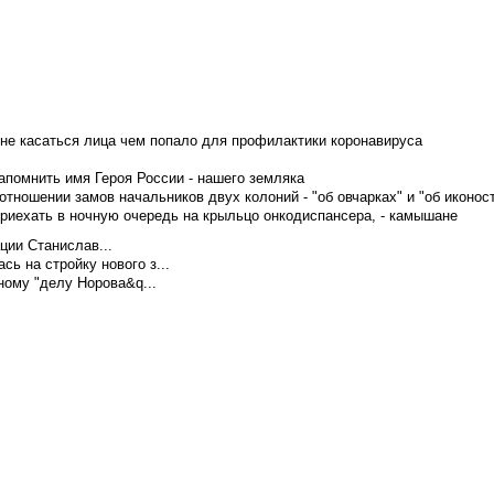
не касаться лица чем попало для профилактики коронавируса
апомнить имя Героя России - нашего земляка
тношении замов начальников двух колоний - "об овчарках" и "об иконос
приехать в ночную очередь на крыльцо онкодиспансера, - камышане
ции Станислав...
ь на стройку нового з...
ому "делу Норова&q...