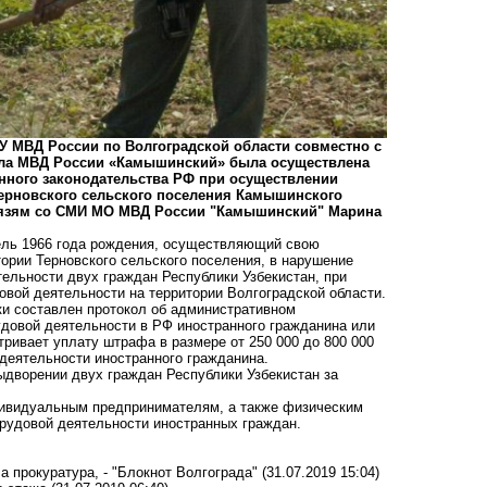
У МВД России по Волгоградской области совместно с
ела МВД России «Камышинский» была осуществлена
нного законодательства РФ при осуществлении
ерновского сельского поселения Камышинского
связям со СМИ МО МВД России "Камышинский" Марина
ель 1966 года рождения, осуществляющий свою
ории Терновского сельского поселения, в нарушение
ельности двух граждан Республики Узбекистан, при
овой деятельности на территории Волгоградской области.
ки составлен протокол об административном
рудовой деятельности в РФ иностранного гражданина или
тривает уплату штрафа в размере от 250 000 до 800 000
деятельности иностранного гражданина.
ыдворении двух граждан Республики Узбекистан за
видуальным предпринимателям, а также физическим
трудовой деятельности иностранных граждан.
 прокуратура, - "Блокнот Волгограда"
(31.07.2019 15:04)