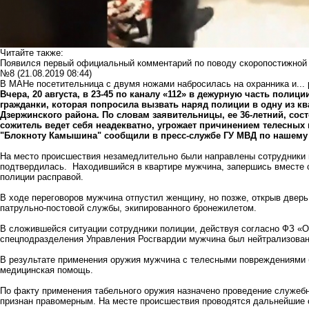
Читайте также:
Появился первый официальный комментарий по поводу скоропостижной
№8
(21.08.2019 08:44)
В МАНе посетительница с двумя ножами набросилась на охранника и... 
Вчера, 20 августа, в 23-45 по каналу «112» в дежурную часть полиц
гражданки, которая попросила вызвать наряд полиции в одну из кв
Дзержинского района. По словам заявительницы, ее 36-летний, сос
сожитель ведет себя неадекватно, угрожает причинением телесных
"Блокноту Камышина" сообщили в пресс-службе ГУ МВД по нашему 
На место происшествия незамедлительно были направлены сотрудники 
подтвердилась. Находившийся в квартире мужчина, запершись вместе с
полиции расправой.
В ходе переговоров мужчина отпустил женщину, но позже, открыв дверь
патрульно-постовой службы, экипированного бронежилетом.
В сложившейся ситуации сотрудники полиции, действуя согласно ФЗ «О
спецподразделения Управления Росгвардии мужчина был нейтрализован
В результате применения оружия мужчина с телесными повреждениями 
медицинская помощь.
По факту применения табельного оружия назначено проведение служеб
признан правомерным. На месте происшествия проводятся дальнейшие 