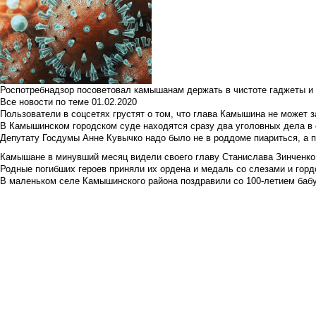
Роспотребнадзор посоветовал камышанам держать в чистоте гаджеты и 
Все новости по теме
01.02.2020
Пользователи в соцсетях грустят о том, что глава Камышина не может з
В Камышинском городском суде находятся сразу два уголовных дела в о
Депутату Госдумы Анне Кувычко надо было не в роддоме пиариться, а 
Камышане в минувший месяц видели своего главу Станислава Зинченко р
Родные погибших героев приняли их ордена и медаль со слезами и гор
В маленьком селе Камышинского района поздравили со 100-летием баб