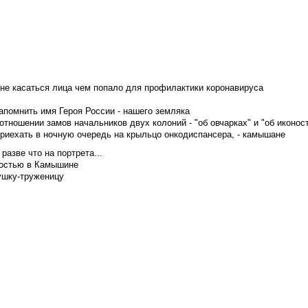
не касаться лица чем попало для профилактики коронавируса
апомнить имя Героя России - нашего земляка
тношении замов начальников двух колоний - "об овчарках" и "об иконос
приехать в ночную очередь на крыльцо онкодиспансера, - камышане
азве что на портрета...
достью в Камышине
ушку-труженицу