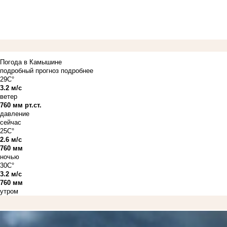
Погода в Камышине
подробный прогноз
подробнее
29C°
3.2 м/с
ветер
760 мм рт.ст.
давление
сейчас
25C°
2.6 м/с
760 мм
ночью
30C°
3.2 м/с
760 мм
утром