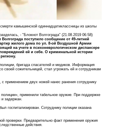
 смерти камышинской одиннадцатиклассницы из школы
разделась, - "Блокнот Волгограда"
(21.08.2019 06:58)
ии Волгограда поступило сообщение от 49-летней
артир жилого дома по ул. 8-ой Воздушной Армии
тоящий на учете в психоневрологическом диспансере
 повреждений ей и себе. О криминальной истории
региону.
полиции, бригада спасателей и медиков. Информация
о своей сожительницей, стал угрожать ей и сотрудникам
, с применением двух ножей нанес ранения сотруднику
 полиции», применили табельное оружие. При поддержке
 и задержан.
был госпитализирован. Сотруднику полиции оказана
ной проверки. Предварительно факт применения оружия
следственные действия.