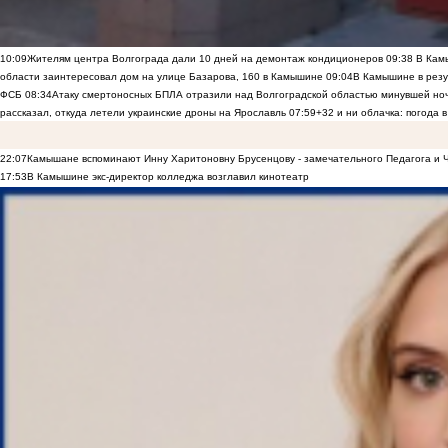
10:09
Жителям центра Волгограда дали 10 дней на демонтаж кондиционеров
09:38
В Камы
области заинтересовал дом на улице Базарова, 160 в Камышине
09:04
В Камышине в резу
ФСБ
08:34
Атаку смертоносных БПЛА отразили над Волгоградской областью минувшей но
рассказал, откуда летели украинские дроны на Ярославль
07:59
+32 и ни облачка: погода 
22:07
Камышане вспоминают Инну Харитоновну Брусенцову - замечательного Педагога и 
17:53
В Камышине экс-директор колледжа возглавил кинотеатр