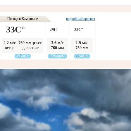
Погода в Камышине
подробный прогноз
33C°
29C°
25C°
2.2 м/с
760 мм рт.ст.
3.6 м/с
1.9 м/с
ветер
давление
760 мм
759 мм
сейчас
вечером
ночью