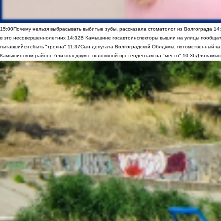
15:00
Почему нельзя выбрасывать выбитые зубы, рассказала стоматолог из Волгограда
14
в это несовершеннолетних
14:32
В Камышине госавтоинспекторы вышли на улицы пообщать
пытавшийся сбыть "трояна"
11:37
Сын депутата Волгоградской Облдумы, потомственный ка
Камышинском районе близок к двум с половиной претендентам на "место"
10:36
Для камыш