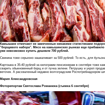
Камышане отмечают не замеченные никакими статистиками подоро
"борщевого набора". Мясо на камышинских рынках еще прибавило в
уже невозможно купить дешевле 700 рублей.
Свинина тоже серьезно зашкаливает за 500 рублей. То есть, для бульон
Картошка в 35-40 рублей за килограмм пенсионерам в сентябре тоже к
сварить обыкновенный борщ и от пучка зелени. Петрушку и укроп прода
веточек. А расхваленный недавно волгоградским Роспотребнадзором шпи
Мария Александровская
Фоторепортаж Святослава Романюка (съемка 6 сентября)