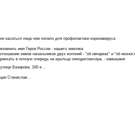
не касаться лица чем попало для профилактики коронавируса
апомнить имя Героя России - нашего земляка
тношении замов начальников двух колоний - "об овчарках" и "об иконос
приехать в ночную очередь на крыльцо онкодиспансера, - камышане
лице Базарова, 160 в ...
ции Станислав...