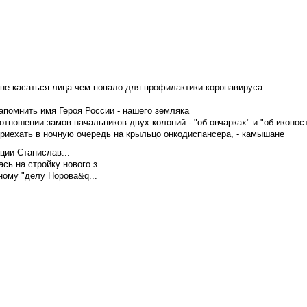
не касаться лица чем попало для профилактики коронавируса
апомнить имя Героя России - нашего земляка
тношении замов начальников двух колоний - "об овчарках" и "об иконос
приехать в ночную очередь на крыльцо онкодиспансера, - камышане
ции Станислав...
ь на стройку нового з...
ому "делу Норова&q...