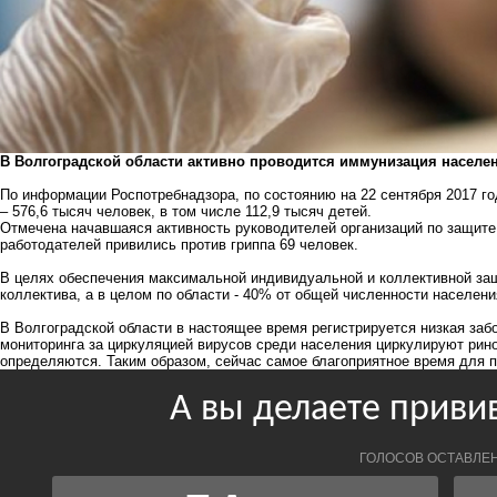
В Волгоградской области активно проводится иммунизация населен
По информации Роспотребнадзора, по состоянию на 22 сентября 2017 го
– 576,6 тысяч человек, в том числе 112,9 тысяч детей.
Отмечена начавшаяся активность руководителей организаций по защите 
работодателей привились против гриппа 69 человек.
В целях обеспечения максимальной индивидуальной и коллективной за
коллектива, а в целом по области - 40% от общей численности населени
В Волгоградской области в настоящее время регистрируется низкая за
мониторинга за циркуляцией вирусов среди населения циркулируют рино
определяются. Таким образом, сейчас самое благоприятное время для п