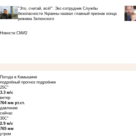
"Это, считай, всё!": Экс-сотрудник Службы
безопасности Украины назвал главный признак конца
режима Зеленского
Новости СМИ2
Погода в Камышине
подробный прогноз
подробнее
25C°
3.3 м/с
ветер
764 мм рт.ст.
давление
сейчас
30C°
2.9 м/с
765 мм
утром