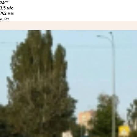
34C°
3.5 м/с
762 мм
днём