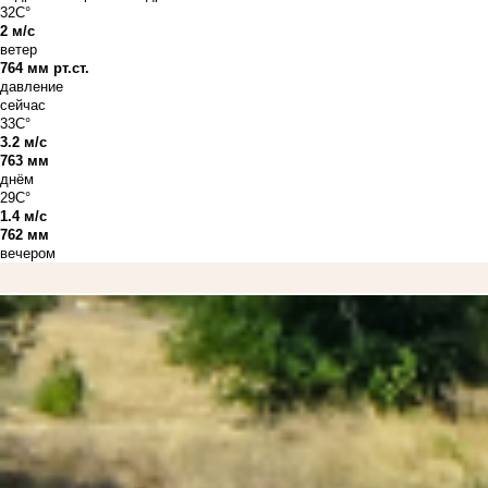
32C°
2 м/с
ветер
764 мм рт.ст.
давление
сейчас
33C°
3.2 м/с
763 мм
днём
29C°
1.4 м/с
762 мм
вечером