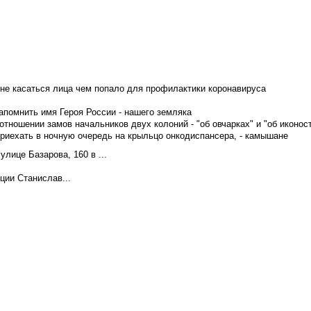
не касаться лица чем попало для профилактики коронавируса
апомнить имя Героя России - нашего земляка
тношении замов начальников двух колоний - "об овчарках" и "об иконос
приехать в ночную очередь на крыльцо онкодиспансера, - камышане
лице Базарова, 160 в ...
ции Станислав...