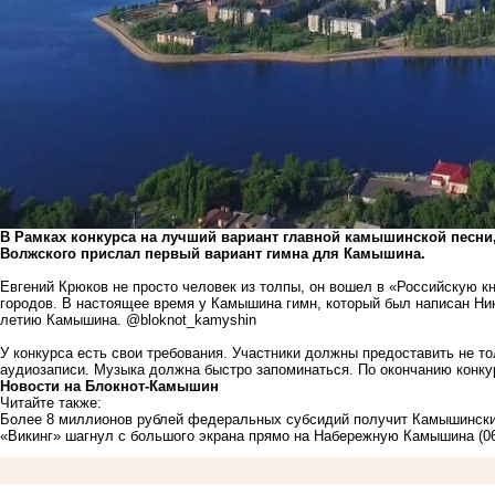
В Рамках конкурса на лучший вариант главной камышинской песни, 
Волжского прислал первый вариант гимна для Камышина.
Евгений Крюков не просто человек из толпы, он вошел в «Российскую кн
городов. В настоящее время у Камышина гимн, который был написан Н
летию Камышина.
@bloknot_kamyshin
У конкурса есть свои требования. Участники должны предоставить не тол
аудиозаписи. Музыка должна быстро запоминаться. По окончанию конку
Новости на Блoкнoт-Камышин
Читайте также:
Более 8 миллионов рублей федеральных субсидий получит Камышински
«Викинг» шагнул с большого экрана прямо на Набережную Камышина
(0