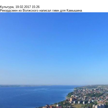
Культура
,
19.02.2017 15:26
Рекордсмен из Волжского написал гимн для Камышина