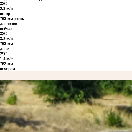
33C°
2.3 м/с
ветер
763 мм рт.ст.
давление
сейчас
33C°
3.2 м/с
763 мм
днём
29C°
1.4 м/с
762 мм
вечером