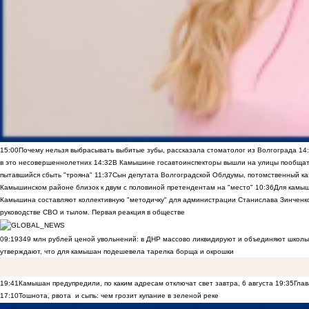
15:00
Почему нельзя выбрасывать выбитые зубы, рассказала стоматолог из Волгограда
14
в это несовершеннолетних
14:32
В Камышине госавтоинспекторы вышли на улицы пообщать
пытавшийся сбыть "трояна"
11:37
Сын депутата Волгоградской Облдумы, потомственный ка
Камышинском районе близок к двум с половиной претендентам на "место"
10:36
Для камы
Камышина составляют коллективную "методичку" для администрации Станислава Зинченко,
руководстве СВО и тылом. Первая реакция в обществе
09:19
349 млн рублей ценой увольнений: в ДНР массово ликвидируют и объединяют школы
утверждают, что для камышан подешевела тарелка борща и окрошки
19:41
Камышан предупредили, по каким адресам отключат свет завтра, 6 августа
19:35
Глав
17:10
Тошнота, рвота и сыпь: чем грозит купание в зеленой реке