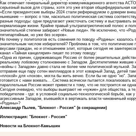
Как отмечает генеральный директор коммуникационного агентства AC
серьезный вызов для страны, хотя это уже вторая общефедеральная ка
«Если президентские выборы 2024 стали референдумом о доверии внешн
нынешние — вопрос о том, насколько политическая система соответств
разные подходы: одни предлагают ужесточать систему и выстраивать в
нормализации жизни. Крайне правый ультрапатриотический полюс и пол
значительной степени забирают «Новые люди». Не исключено, что «Роди
пятипартийным, но уже без эсеров».
Но почему у политологов есть сомнения по поводу «Родины»: казалось б
значительным числом избирателей? Проблема в том, что политические 
вкусами граждан, но и отношением элит, которые сегодня не заинтересо
канал «Тайная канцелярия» пишет по этому поводу:
«Одна из причин, сдерживающих Россию от более решительных действий
реальному лобовому столкновению с Западом. Десятилетиями жившие н
«войны с Западом» давно стала не более чем политической мулькой. Зап
отправим еще пару сотен миллиардов в этот коварный Запад, детей там
«плохой» для «лохов», могла бы жить вечно. Если бы не одно "но". Зап
готовится с нами воевать….Система всячески пытается локализовать во
параллельные России может привести к тому, что не построится ни одн
Сегодня очевидно, что выборы выиграют не «чужие» для общества, а те
победителем - где: в условной социально-технологической борьбе, как
агрессивным Западом, въевшейся в вертикаль власти чиновничьей корру
«Родины»?
Александр Пылев, "Блокнот - Россия" (в сокращении)
Иллюстрация: "Блокнот - Россия"
Новости на Блoкнoт-Камышин