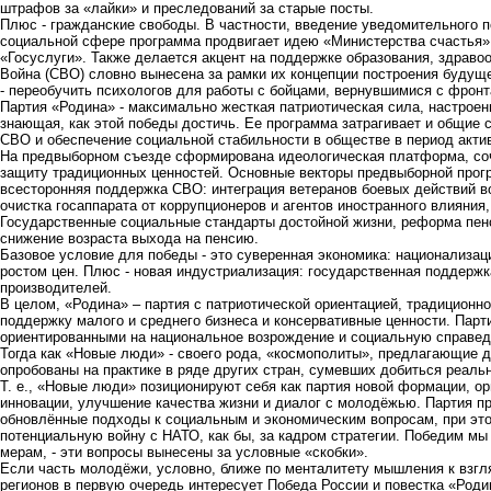
штрафов за «лайки» и преследований за старые посты.
Плюс - гражданские свободы. В частности, введение уведомительного 
социальной сфере программа продвигает идею «Министерства счастья» 
«Госуслуги». Также делается акцент на поддержке образования, здраво
Война (СВО) словно вынесена за рамки их концепции построения будуще
- переобучить психологов для работы с бойцами, вернувшимися с фронт
Партия «Родина» - максимально жесткая патриотическая сила, настроенн
знающая, как этой победы достичь. Ее программа затрагивает и общие 
СВО и обеспечение социальной стабильности в обществе в период акти
На предвыборном съезде сформирована идеологическая платформа, со
защиту традиционных ценностей. Основные векторы предвыборной прог
всесторонняя поддержка СВО: интеграция ветеранов боевых действий в
очистка госаппарата от коррупционеров и агентов иностранного влияни
Государственные социальные стандарты достойной жизни, реформа пен
снижение возраста выхода на пенсию.
Базовое условие для победы - это суверенная экономика: национализац
ростом цен. Плюс - новая индустриализация: государственная поддерж
производителей.
В целом, «Родина» – партия с патриотической ориентацией, традиционн
поддержку малого и среднего бизнеса и консервативные ценности. Парт
ориентированными на национальное возрождение и социальную справед
Тогда как «Новые люди» - своего рода, «космополиты», предлагающие 
опробованы на практике в ряде других стран, сумевших добиться реаль
Т. е., «Новые люди» позиционируют себя как партия новой формации, о
инновации, улучшение качества жизни и диалог с молодёжью. Партия пр
обновлённые подходы к социальным и экономическим вопросам, при это
потенциальную войну с НАТО, как бы, за кадром стратегии. Победим мы 
мерам, - эти вопросы вынесены за условные «скобки».
Если часть молодёжи, условно, ближе по менталитету мышления к взг
регионов в первую очередь интересует Победа России и повестка «Роди