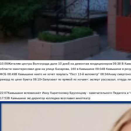
10:09
Жителям центра Волгограда дали 10 дней на демонтаж кондиционеров
09:38
В Камы
области заинтересовал дом на улице Базарова, 160 в Камышине
09:04
В Камышине в резу
ФСБ
08:49
В Камышине никто не хочет покупать "Пост 13-й километр"
08:34
Анаку смертоно
рекорд по цене букета
08:10
«Запускают по прямой по ночам»: эксперт рассказал, откуда 
22:07
Камышане вспоминают Инну Харитоновну Брусенцову - замечательного Педагога и 
17:53
В Камышине экс-директор колледжа возглавил кинотеатр