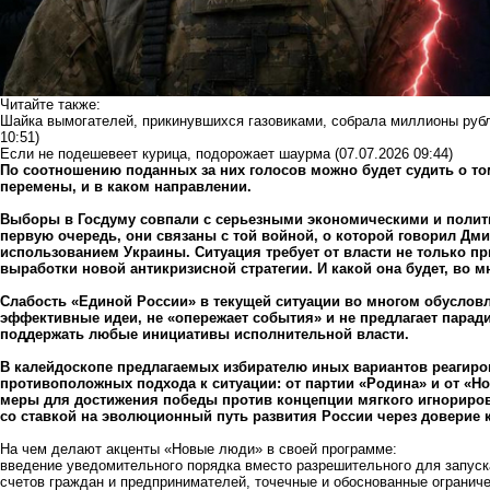
Читайте также:
Шайка вымогателей, прикинувшихся газовиками, собрала миллионы рубл
10:51)
Если не подешевеет курица, подорожает шаурма
(07.07.2026 09:44)
По соотношению поданных за них голосов можно будет судить о то
перемены, и в каком направлении.
Выборы в Госдуму совпали с серьезными экономическими и полит
первую очередь, они связаны с той войной, о которой
говорил Дми
использованием Украины. Ситуация требует от власти не только п
выработки новой антикризисной стратегии. И какой она будет, во м
Слабость «Единой России» в текущей ситуации во многом обусловл
эффективные идеи, не «опережает события» и не предлагает паради
поддержать любые инициативы исполнительной власти.
В калейдоскопе предлагаемых избирателю иных вариантов реагир
противоположных подхода к ситуации: от партии «Родина» и от «
меры для достижения победы против концепции мягкого игнориров
со ставкой на эволюционный путь развития России через доверие к
На чем делают акценты «Новые люди» в своей программе:
введение уведомительного порядка вместо разрешительного для запуск
счетов граждан и предпринимателей, точечные и обоснованные ограниче