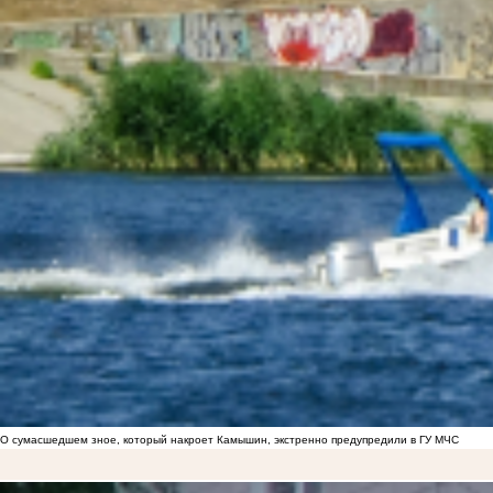
О сумасшедшем зное, который накроет Камышин, экстренно предупредили в ГУ МЧС