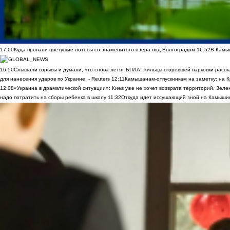
17:00
Куда пропали цветущие лотосы со знаменитого озера под Волгоградом
16:52
В Камы
16:50
Слышали взрывы и думали, что снова летят БПЛА: жильцы сгоревшей парковки расск
для нанесения ударов по Украине, - Reuters
12:11
Камышанам-отпускникам на заметку: на К
12:08
«Украина в драматической ситуации»: Киев уже не хочет возврата территорий, Зелен
надо потратить на сборы ребенка в школу
11:32
Откуда идет иссушающий зной на Камыши