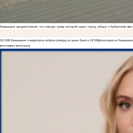
Камышане предположили, что сорную траву, которой зарос город, уберут к Арбузному фе
18:16
В Камышине гладиолусы побили рекорд по цене букета
18:09
Делегация из Камышинс
возглавил кинотеатр