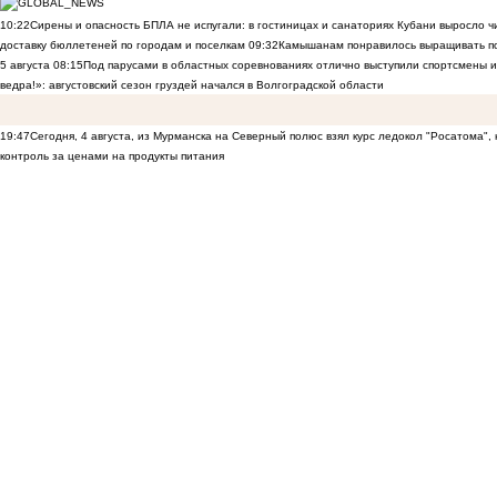
10:22
Сирены и опасность БПЛА не испугали: в гостиницах и санаториях Кубани выросло 
доставку бюллетеней по городам и поселкам
09:32
Камышанам понравилось выращивать п
5 августа
08:15
Под парусами в областных соревнованиях отлично выступили спортсмены 
ведра!»: августовский сезон груздей начался в Волгоградской области
19:47
Сегодня, 4 августа, из Мурманска на Северный полюс взял курс ледокол "Росатома",
контроль за ценами на продукты питания