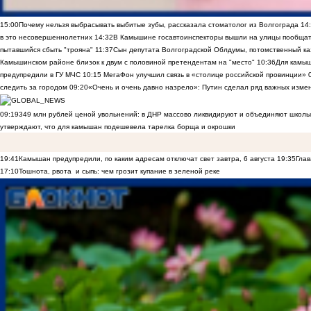
15:00
Почему нельзя выбрасывать выбитые зубы, рассказала стоматолог из Волгограда
14
в это несовершеннолетних
14:32
В Камышине госавтоинспекторы вышли на улицы пообщать
пытавшийся сбыть "трояна"
11:37
Сын депутата Волгоградской Облдумы, потомственный ка
Камышинском районе близок к двум с половиной претендентам на "место"
10:36
Для камы
предупредили в ГУ МЧС
10:15
МегаФон улучшил связь в «столице российской провинции»
следить за городом
09:20
«Очень и очень давно назрело»: Путин сделал ряд важных изме
09:19
349 млн рублей ценой увольнений: в ДНР массово ликвидируют и объединяют школы
утверждают, что для камышан подешевела тарелка борща и окрошки
19:41
Камышан предупредили, по каким адресам отключат свет завтра, 6 августа
19:35
Глав
17:10
Тошнота, рвота и сыпь: чем грозит купание в зеленой реке