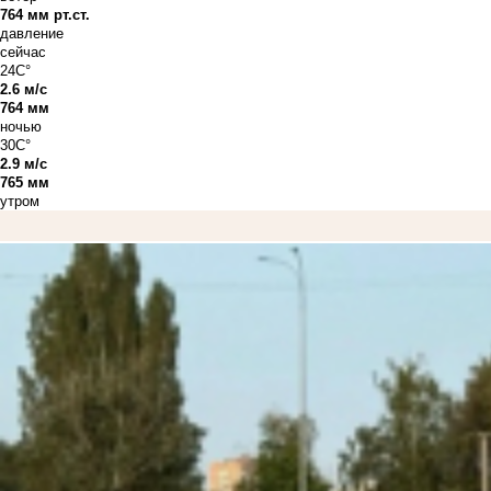
764 мм рт.ст.
давление
сейчас
24C°
2.6 м/с
764 мм
ночью
30C°
2.9 м/с
765 мм
утром