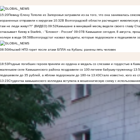
15:20
Певицу Елену Тополю из Запорожья затравили из-за того, что она занималась сексом
израненных отправили к хирургам
10:32
В Волгоградской области расчищают живописную р
там не люди живут?!" (ВИДЕО)
09:52
Камышане в минувший месяц видели своего главу Ста
отказывает Киеву в Starlink, - "Блокнот - Россия"
09:07
В Камышине сегодня, 8 августа, пр
холере в воде
08:58
Волгоградстат назвал продукты, которые подорожали и подешевели 
08:50
Ильский НПЗ горит после атаки БПЛА на Кубань: ранены пять человек
18:53
Родные погибших героев приняли их ордена и медаль со слезами и гордостью в Ка
маленьком селе Камышинского района поздравили со 100-летием бабушку-труженицу
13:
подешевели до 35 рублей, а яблоки подорожали до 180-ти
13:43
Стало известно, кого из
13:23
Студентка камышинского колледжа вступила в мошенническую схему с использование