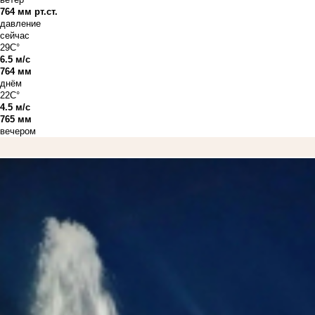
764 мм рт.ст.
давление
сейчас
29C°
6.5 м/с
764 мм
днём
22C°
4.5 м/с
765 мм
вечером