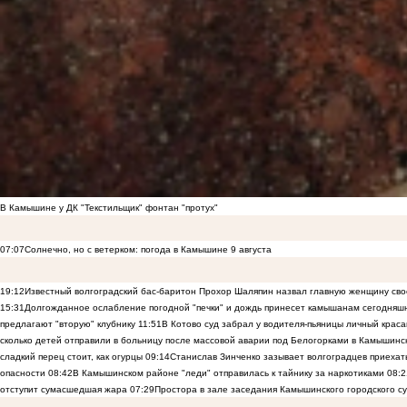
В Камышине у ДК "Текстильщик" фонтан "протух"
07:07
Солнечно, но с ветерком: погода в Камышине 9 августа
19:12
Известный волгоградский бас-баритон Прохор Шаляпин назвал главную женщину св
15:31
Долгожданное ослабление погодной "печки" и дождь принесет камышанам сегодняш
предлагают "вторую" клубнику
11:51
В Котово суд забрал у водителя-пьяницы личный краса
сколько детей отправили в больницу после массовой аварии под Белогорками в Камышин
сладкий перец стоит, как огурцы
09:14
Станислав Зинченко зазывает волгоградцев приехат
опасности
08:42
В Камышинском районе "леди" отправилась к тайнику за наркотиками
08:2
отступит сумасшедшая жара
07:29
Простора в зале заседания Камышинского городского су