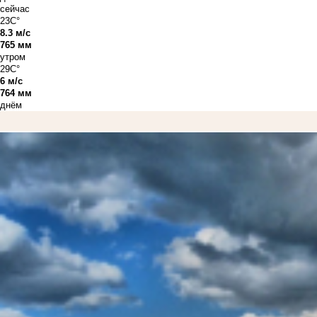
сейчас
23C°
8.3 м/с
765 мм
утром
29C°
6 м/с
764 мм
днём