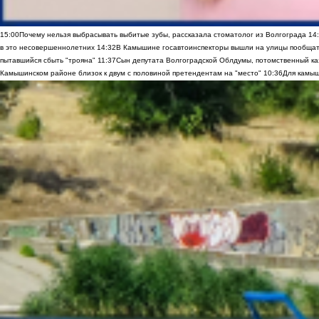
15:00
Почему нельзя выбрасывать выбитые зубы, рассказала стоматолог из Волгограда
14
в это несовершеннолетних
14:32
В Камышине госавтоинспекторы вышли на улицы пообщать
пытавшийся сбыть "трояна"
11:37
Сын депутата Волгоградской Облдумы, потомственный ка
Камышинском районе близок к двум с половиной претендентам на "место"
10:36
Для камыш