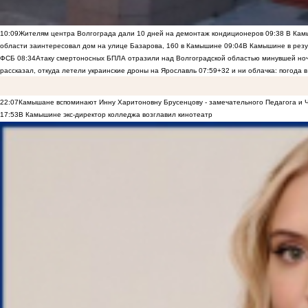
10:09
Жителям центра Волгограда дали 10 дней на демонтаж кондиционеров
09:38
В Камы
области заинтересовал дом на улице Базарова, 160 в Камышине
09:04
В Камышине в резу
ФСБ
08:34
Атаку смертоносных БПЛА отразили над Волгоградской областью минувшей но
рассказал, откуда летели украинские дроны на Ярославль
07:59
+32 и ни облачка: погода 
22:07
Камышане вспоминают Инну Харитоновну Брусенцову - замечательного Педагога и 
17:53
В Камышине экс-директор колледжа возглавил кинотеатр