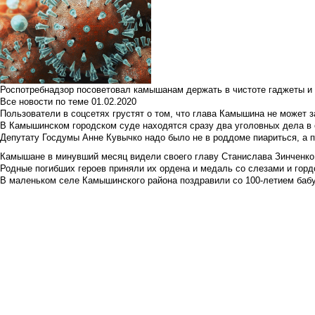
Роспотребнадзор посоветовал камышанам держать в чистоте гаджеты и 
Все новости по теме
01.02.2020
Пользователи в соцсетях грустят о том, что глава Камышина не может з
В Камышинском городском суде находятся сразу два уголовных дела в о
Депутату Госдумы Анне Кувычко надо было не в роддоме пиариться, а 
Камышане в минувший месяц видели своего главу Станислава Зинченко р
Родные погибших героев приняли их ордена и медаль со слезами и гор
В маленьком селе Камышинского района поздравили со 100-летием баб