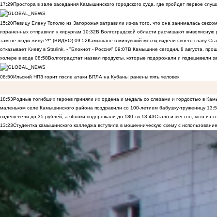
17:29
Простора в зале заседания Камышинского городского суда, где пройдет первое слуш
15:20
Певицу Елену Тополю из Запорожья затравили из-за того, что она занималась сексом
израненных отправили к хирургам
10:32
В Волгоградской области расчищают живописную р
там не люди живут?!" (ВИДЕО)
09:52
Камышане в минувший месяц видели своего главу Ста
отказывает Киеву в Starlink, - "Блокнот - Россия"
09:07
В Камышине сегодня, 8 августа, пр
холере в воде
08:58
Волгоградстат назвал продукты, которые подорожали и подешевели 
08:50
Ильский НПЗ горит после атаки БПЛА на Кубань: ранены пять человек
18:53
Родные погибших героев приняли их ордена и медаль со слезами и гордостью в Ка
маленьком селе Камышинского района поздравили со 100-летием бабушку-труженицу
13:
подешевели до 35 рублей, а яблоки подорожали до 180-ти
13:43
Стало известно, кого из
13:23
Студентка камышинского колледжа вступила в мошенническую схему с использование