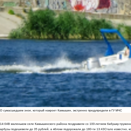
О сумасшедшем зное, который накроет Камышин, экстренно предупредили в ГУ МЧС
14:04
В маленьком селе Камышинского района поздравили со 100-летием бабушку-тружен
арбузы подешевели до 35 рублей, а яблоки подорожали до 180-ти
13:43
Стало известно, 