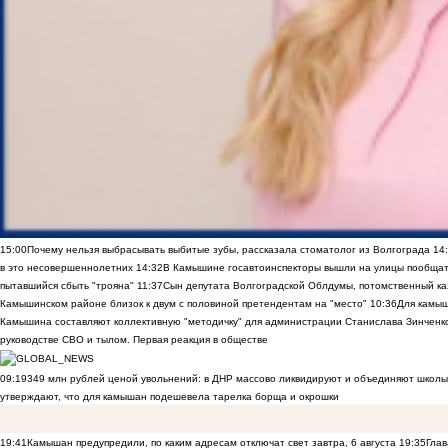
15:00
Почему нельзя выбрасывать выбитые зубы, рассказала стоматолог из Волгограда
14
в это несовершеннолетних
14:32
В Камышине госавтоинспекторы вышли на улицы пообщать
пытавшийся сбыть "трояна"
11:37
Сын депутата Волгоградской Облдумы, потомственный ка
Камышинском районе близок к двум с половиной претендентам на "место"
10:36
Для камы
Камышина составляют коллективную "методичку" для администрации Станислава Зинченко,
руководстве СВО и тылом. Первая реакция в обществе
09:19
349 млн рублей ценой увольнений: в ДНР массово ликвидируют и объединяют школы
утверждают, что для камышан подешевела тарелка борща и окрошки
19:41
Камышан предупредили, по каким адресам отключат свет завтра, 6 августа
19:35
Глав