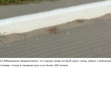
13:38
Камышане предположили, что сорную траву, которой зарос город, уберут к Арбузно
топлива: только в спецканистрах и не более 200 литров