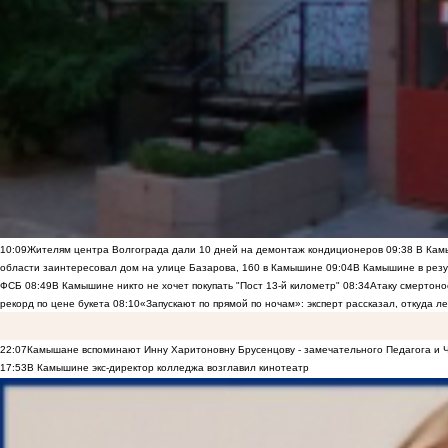
10:09
Жителям центра Волгограда дали 10 дней на демонтаж кондиционеров
09:38
В Камы
области заинтересовал дом на улице Базарова, 160 в Камышине
09:04
В Камышине в резу
ФСБ
08:49
В Камышине никто не хочет покупать "Пост 13-й километр"
08:34
Атаку смертоно
рекорд по цене букета
08:10
«Запускают по прямой по ночам»: эксперт рассказал, откуда 
22:07
Камышане вспоминают Инну Харитоновну Брусенцову - замечательного Педагога и 
17:53
В Камышине экс-директор колледжа возглавил кинотеатр