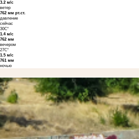
3.2 м/с
ветер
762 мм рт.ст.
давление
сейчас
30C°
1.4 м/с
762 мм
вечером
27C°
1.5 м/с
761 мм
ночью