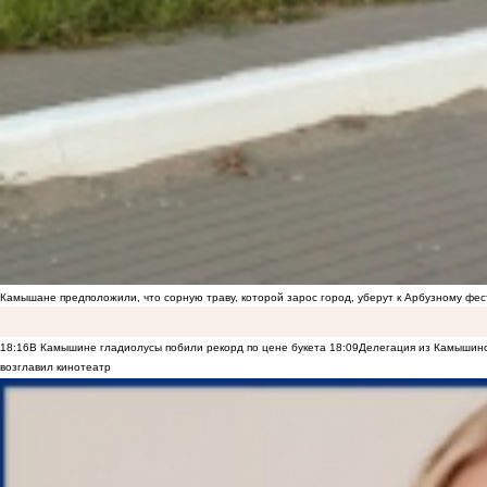
Камышане предположили, что сорную траву, которой зарос город, уберут к Арбузному фе
18:16
В Камышине гладиолусы побили рекорд по цене букета
18:09
Делегация из Камышинс
возглавил кинотеатр