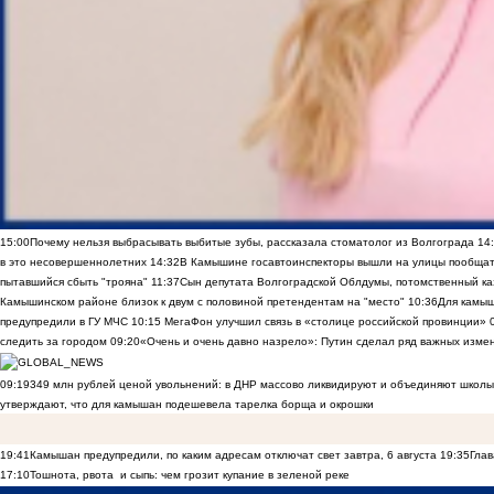
15:00
Почему нельзя выбрасывать выбитые зубы, рассказала стоматолог из Волгограда
14
в это несовершеннолетних
14:32
В Камышине госавтоинспекторы вышли на улицы пообщать
пытавшийся сбыть "трояна"
11:37
Сын депутата Волгоградской Облдумы, потомственный ка
Камышинском районе близок к двум с половиной претендентам на "место"
10:36
Для камы
предупредили в ГУ МЧС
10:15
МегаФон улучшил связь в «столице российской провинции»
следить за городом
09:20
«Очень и очень давно назрело»: Путин сделал ряд важных изме
09:19
349 млн рублей ценой увольнений: в ДНР массово ликвидируют и объединяют школы
утверждают, что для камышан подешевела тарелка борща и окрошки
19:41
Камышан предупредили, по каким адресам отключат свет завтра, 6 августа
19:35
Глав
17:10
Тошнота, рвота и сыпь: чем грозит купание в зеленой реке