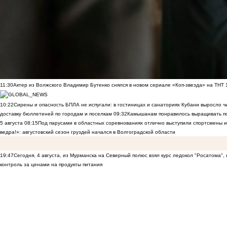
11:30
Актер из Волжского Владимир Бутенко снялся в новом сериале «Коп-звезда» на ТНТ
10:22
Сирены и опасность БПЛА не испугали: в гостиницах и санаториях Кубани выросло 
доставку бюллетеней по городам и поселкам
09:32
Камышанам понравилось выращивать п
5 августа
08:15
Под парусами в областных соревнованиях отлично выступили спортсмены 
ведра!»: августовский сезон груздей начался в Волгоградской области
19:47
Сегодня, 4 августа, из Мурманска на Северный полюс взял курс ледокол "Росатома",
контроль за ценами на продукты питания