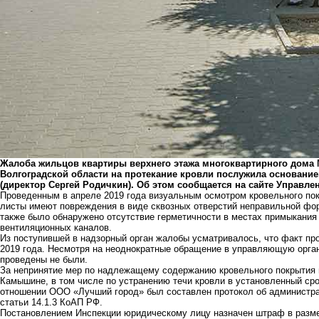
Жалоба жильцов квартиры верхнего этажа многоквартирного дома 
Волгоградской области на протекание кровли послужила основани
(директор Сергей Родичкин). Об этом сообщается на сайте Управле
Проведенным в апреле 2019 года визуальным осмотром кровельного по
листы имеют повреждения в виде сквозных отверстий неправильной форм
также было обнаружено отсутствие герметичности в местах примыкания
вентиляционных каналов.
Из поступившей в надзорный орган жалобы усматривалось, что факт пр
2019 года. Несмотря на неоднократные обращение в управляющую орг
проведены не были.
За непринятие мер по надлежащему содержанию кровельного покрытия м
Камышине, в том числе по устранению течи кровли в установленный сро
отношении ООО «Лучший город» был составлен протокол об администр
статьи 14.1.3 КоАП РФ.
Постановлением Инспекции юридическому лицу назначен штраф в разме